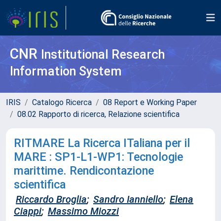
CNR
Institutional Research
Information System
IRIS
Catalogo Ricerca
08 Report e Working Paper
08.02 Rapporto di ricerca, Relazione scientifica
RITMARE La Ricerca ITaliana per il
MARE : SP1-L1-WP1: Tecnologie
marittime. Rendicontazione
scientifica
Riccardo Broglia
;
Sandro Ianniello
;
Elena
Ciappi
;
Massimo Miozzi