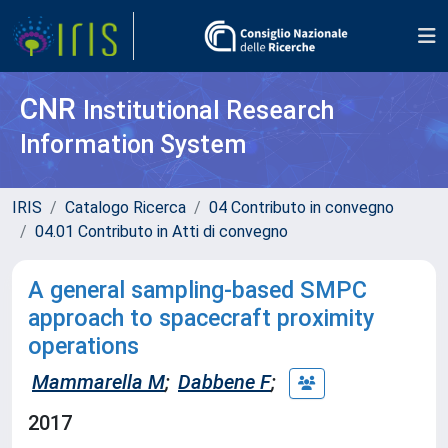
CNR
Institutional Research
Information System
IRIS
Catalogo Ricerca
04 Contributo in convegno
04.01 Contributo in Atti di convegno
A general sampling-based SMPC
approach to spacecraft proximity
operations
Mammarella M
;
Dabbene F
;
2017