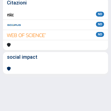
Citazioni
ND
ND
ND
social impact