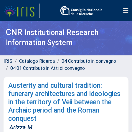
CNR
Institutional Research
Information System
IRIS
Catalogo Ricerca
04 Contributo in convegno
04.01 Contributo in Atti di convegno
Austerity and cultural tradition:
funerary architectures and ideologies
in the territory of Veii between the
Archaic period and the Roman
conquest
Arizza M