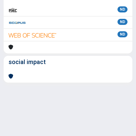
ND
ND
ND
social impact
Powered by
IRIS
-
about IRIS
-
Utilizzo dei cookie