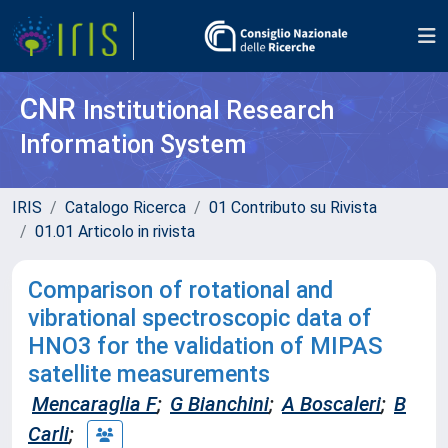
CNR
Institutional Research
Information System
IRIS
Catalogo Ricerca
01 Contributo su Rivista
01.01 Articolo in rivista
Comparison of rotational and
vibrational spectroscopic data of
HNO3 for the validation of MIPAS
satellite measurements
Mencaraglia F
;
G Bianchini
;
A Boscaleri
;
B
Carli
;