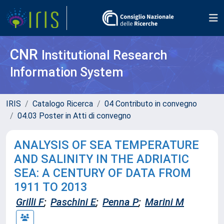
CNR
Institutional Research
Information System
IRIS
Catalogo Ricerca
04 Contributo in convegno
04.03 Poster in Atti di convegno
ANALYSIS OF SEA TEMPERATURE
AND SALINITY IN THE ADRIATIC
SEA: A CENTURY OF DATA FROM
1911 TO 2013
Grilli F
;
Paschini E
;
Penna P
;
Marini M