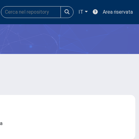
IT
Area riservata
ona