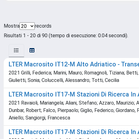
Mostra
records
Risultati 1 - 20 di 90 (tempo di esecuzione: 0.04 secondi).
LTER Macrosito IT12-M Alto Adriatico - Trans
2021 Grilli, Federica; Marini, Mauro; Romagnoli, Tiziana; Bett
Giulietti, Sonia; Coluccelli, Alessandro; Totti, Cecilia
LTER Macrosito IT17-M Stazioni Di Ricerca In
2021 Ravaioli, Mariangela; Aliani, Stefano; Azzaro, Maurizio; Az
Dunbar, Robert; Falco, Pierpaolo; Giglio, Federico; Giordano, 
Aniello; Sangiorgi, Francesca
LTER Macrosito IT17-M Stazioni Di Ricerca In 