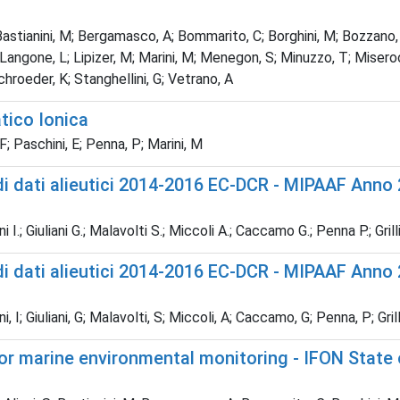
 Bastianini, M; Bergamasco, A; Bommarito, C; Borghini, M; Bozzano, R;
, F; Langone, L; Lipizer, M; Marini, M; Menegon, S; Minuzzo, T; Miser
Schroeder, K; Stanghellini, G; Vetrano, A
tico Ionica
 F; Paschini, E; Penna, P; Marini, M
di dati alieutici 2014-2016 EC-DCR - MIPAAF Anno
 I.; Giuliani G.; Malavolti S.; Miccoli A.; Caccamo G.; Penna P.; Grilli
di dati alieutici 2014-2016 EC-DCR - MIPAAF Anno
, I; Giuliani, G; Malavolti, S; Miccoli, A; Caccamo, G; Penna, P; Grill
or marine environmental monitoring - IFON State o