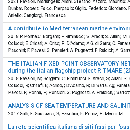
2021 Ravaioli, Mariangela; Aliani, Stefano; Azzaro, Maurizio; Az
Dunbar, Robert; Falco, Pierpaolo; Giglio, Federico; Giordano, 
Aniello; Sangiorgi, Francesca
A contribute to Mediterranean marine environ
2018 P. Penna;C. Bergami; F. Riminucci; S. Aracri; S. Aliani; M. 
Colucci; E. Crisafi; A. Crise; R. D'Adamo; A.G. di Sarra; C. Fanar
Paschini; F. Pavesi; S. Pensieri; A. Pugnetti; F. Raicich; A. Sar
THE ITALIAN FIXED-POINT OBSERVATORY NET
during the Italian flagship project RITMARE (2
2018 Ravaioli, M; Bergami, C; Riminucci, F; Aracri, S; Aliani, S;
Colucci, R; Crisafi, E; Acrise, ; D'Adamo, R; Di Sarra, Ag; Fanar
Pavesi, F; Penna, P; Pensieri, S; Pugnetti, A; Fraicich, ; Sarre
ANALYSIS OF SEA TEMPERATURE AND SALINIT
2017 Grilli, F; Guicciardi, S; Paschini, E; Penna, P; Marini, M
La rete scientifica italiana di siti fissi per 