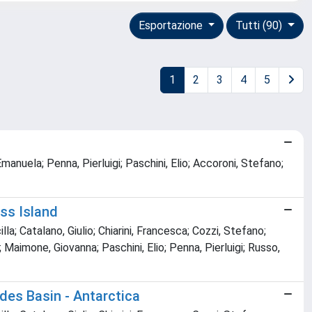
Esportazione
Tutti (90)
1
2
3
4
5
manuela; Penna, Pierluigi; Paschini, Elio; Accoroni, Stefano;
ss Island
lla; Catalano, Giulio; Chiarini, Francesca; Cozzi, Stefano;
 Maimone, Giovanna; Paschini, Elio; Penna, Pierluigi; Russo,
des Basin - Antarctica