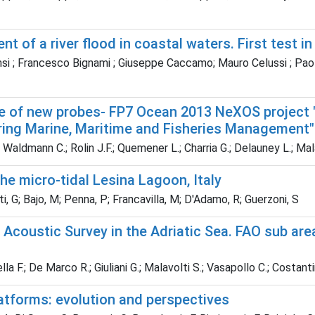
of a river flood in coastal waters. First test in 
i ; Francesco Bignami ; Giuseppe Caccamo; Mauro Celussi ; Paola D
oice of new probes- FP7 Ocean 2013 NeXOS project
ng Marine, Maritime and Fisheries Management"
 Waldmann C.; Rolin J.F.; Quemener L.; Charria G.; Delauney L.; Mal
he micro-tidal Lesina Lagoon, Italy
ti, G; Bajo, M; Penna, P; Francavilla, M; D'Adamo, R; Guerzoni, S
coustic Survey in the Adriatic Sea. FAO sub area
a F.; De Marco R.; Giuliani G.; Malavolti S.; Vasapollo C.; Costantini
tforms: evolution and perspectives