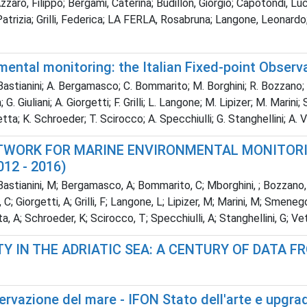
zaro, Filippo; Bergami, Caterina; Budillon, Giorgio; Capotondi, Luci
Patrizia; Grilli, Federica; LA FERLA, Rosabruna; Langone, Leonardo;
mental monitoring: the Italian Fixed-point Obser
Bastianini; A. Bergamasco; C. Bommarito; M. Borghini; R. Bozzano; F. 
a; G. Giuliani; A. Giorgetti; F. Grilli; L. Langone; M. Lipizer; M. Mar
retta; K. Schroeder; T. Scirocco; A. Specchiulli; G. Stanghellini; A. 
WORK FOR MARINE ENVIRONMENTAL MONITORING -
012 - 2016)
 Bastianini, M; Bergamasco, A; Bommarito, C; Mborghini, ; Bozzano, R;
a, C; Giorgetti, A; Grilli, F; Langone, L; Lipizer, M; Marini, M; Smen
tta, A; Schroeder, K; Scirocco, T; Specchiulli, A; Stanghellini, G; Ve
Y IN THE ADRIATIC SEA: A CENTURY OF DATA FR
l'osservazione del mare - IFON Stato dell'arte e up