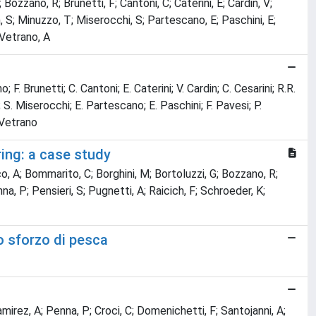
Bozzano, R; Brunetti, F; Cantoni, C; Caterini, E; Cardin, V;
gon, S; Minuzzo, T; Miserocchi, S; Partescano, E; Paschini, E;
; Vetrano, A
F. Brunetti; C. Cantoni; E. Caterini; V. Cardin; C. Cesarini; R.R.
o; S. Miserocchi; E. Partescano; E. Paschini; F. Pavesi; P.
. Vetrano
ing: a case study
co, A; Bommarito, C; Borghini, M; Bortoluzzi, G; Bozzano, R;
enna, P; Pensieri, S; Pugnetti, A; Raicich, F; Schroeder, K;
o sforzo di pesca
mirez, A; Penna, P; Croci, C; Domenichetti, F; Santojanni, A;