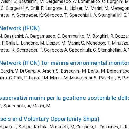
 Aliani, S; Bastianini, M; Bergamasco, A; Bommarito, C; Borghini, M; 
a, C; Giorgetti, A; Grilli, F; Langone, L; Lipizer, M; Marini, M; Mene
rretta, A; Schroeder, K; Scirocco, T; Specchiulli, A; Stanghellini, G
 Network (IFON)
 M. Bastianini; A. Bergamasco; C. Bommarito; M. Borghini; R. Bozzano; 
i; F. Grilli; L. Langone; M. Lipizer; M. Marini; S. Menegon; T. Minuzz
rretta; K. Schroeder; T. Scirocco; A. Specchiulli; G. Stanghellini; A
Network (IFON) for marine environmental monitor
Cardin, V; Di Sarra, A; Aracri, S; Bastianini, M; Bensi, M; Bergamas
ra, C; Grilli, F; Lipizer, M; Marini, M; Miserocchi, S; Paschini, E; P
servativi marini per la gestione sostenibile dell
; Specchiulli, A; Marini, M
sels and Voluntary Opportunity Ships)
pala, J; Seppo, Kaitala; Martinelli, M; Coppola, L; Delauney, L; Ra