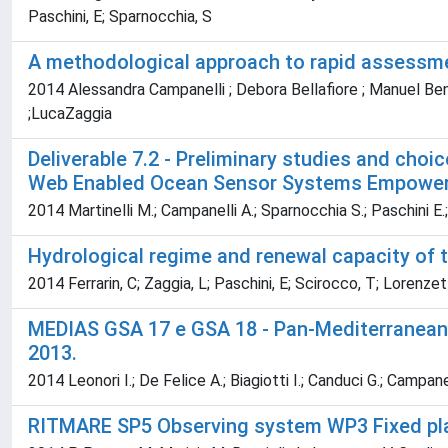
Paschini, E; Sparnocchia, S
A methodological approach to rapid assessment 
2014 Alessandra Campanelli ; Debora Bellafiore ; Manuel Bens
;LucaZaggia
Deliverable 7.2 - Preliminary studies and ch
Web Enabled Ocean Sensor Systems Empoweri
2014 Martinelli M.; Campanelli A.; Sparnocchia S.; Paschini E.;
Hydrological regime and renewal capacity of t
2014 Ferrarin, C; Zaggia, L; Paschini, E; Scirocco, T; Lorenzet
MEDIAS GSA 17 e GSA 18 - Pan-Mediterranean A
2013.
2014 Leonori I.; De Felice A.; Biagiotti I.; Canduci G.; Campanell
RITMARE SP5 Observing system WP3 Fixed pla