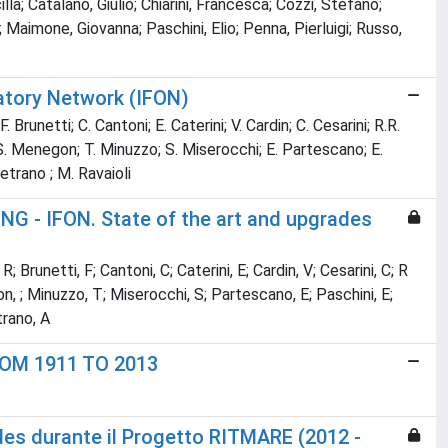
lla; Catalano, Giulio; Chiarini, Francesca; Cozzi, Stefano;
 Maimone, Giovanna; Paschini, Elio; Penna, Pierluigi; Russo,
vatory Network (IFON)
Brunetti; C. Cantoni; E. Caterini; V. Cardin; C. Cesarini; R.R.
ini; S. Menegon; T. Minuzzo; S. Miserocchi; E. Partescano; E.
Vetrano ; M. Ravaioli
 IFON. State of the art and upgrades
 Brunetti, F; Cantoni, C; Caterini, E; Cardin, V; Cesarini, C; R
egon, ; Minuzzo, T; Miserocchi, S; Partescano, E; Paschini, E;
trano, A
OM 1911 TO 2013
grades durante il Progetto RITMARE (2012 -