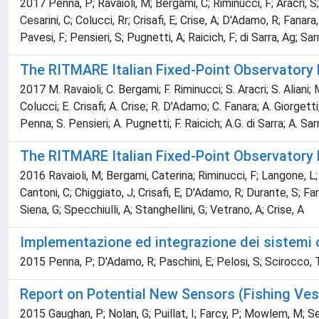
2017 Penna, P; Ravaioli, M; Bergami, C; Riminucci, F; Aracri, S;
Cesarini, C; Colucci, Rr; Crisafi, E; Crise, A; D'Adamo, R; Fanar
Pavesi, F; Pensieri, S; Pugnetti, A; Raicich, F; di Sarra, Ag; Sa
The RITMARE Italian Fixed-Point Observatory
2017 M. Ravaioli; C. Bergami; F. Riminucci; S. Aracri; S. Aliani;
Colucci; E. Crisafi; A. Crise; R. D'Adamo; C. Fanara; A. Giorgett
Penna; S. Pensieri; A. Pugnetti; F. Raicich; A.G. di Sarra; A. Sa
The RITMARE Italian Fixed-Point Observatory 
2016 Ravaioli, M; Bergami, Caterina; Riminucci, F; Langone, L; 
Cantoni, C; Chiggiato, J; Crisafi, E; D'Adamo, R; Durante, S; Fana
Siena, G; Specchiulli, A; Stanghellini, G; Vetrano, A; Crise, A
Implementazione ed integrazione dei sistemi os
2015 Penna, P; D'Adamo, R; Paschini, E; Pelosi, S; Scirocco, T
Report on Potential New Sensors (Fishing Ves
2015 Gaughan, P; Nolan, G; Puillat, I; Farcy, P; Mowlem, M; Sep