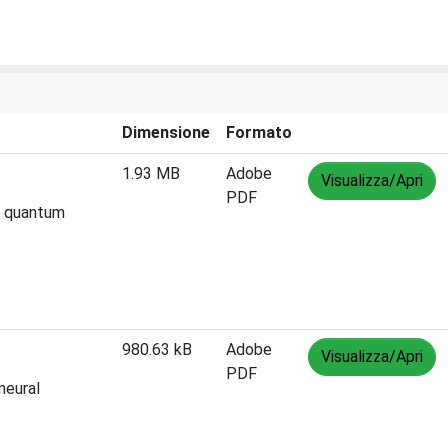
Dimensione
Formato
1.93 MB
Adobe
Visualizza/Apri
PDF
d quantum
980.63 kB
Adobe
Visualizza/Apri
PDF
neural