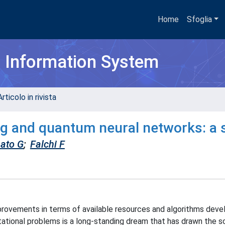
Home
Sfoglia
h Information System
rticolo in rivista
 and quantum neural networks: a 
ato G
;
Falchi F
rovements in terms of available resources and algorithms deve
tional problems is a long-standing dream that has drawn the sc