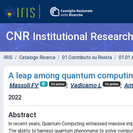
CNR
Institutional Researc
IRIS
Catalogo Ricerca
01 Contributo su Rivista
01.01 A
A leap among quantum computing
Massoli FV
;
Vadicamo L
;
Am
Co-primo
Co-primo
2022
Abstract
In recent years, Quantum Computing witnessed massive imp
The ability to harness quantum phenomena to solve computa