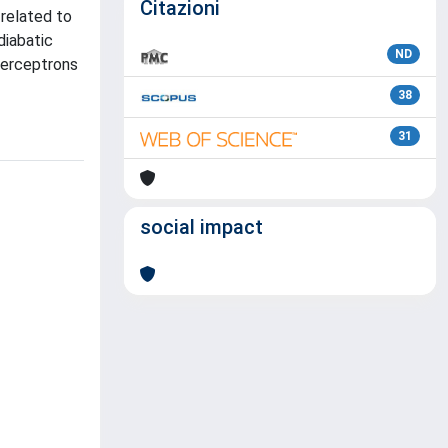
Citazioni
 related to
diabatic
ND
Perceptrons
38
31
social impact