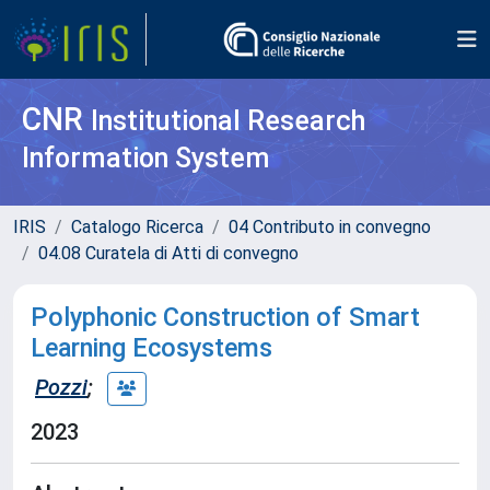
CNR
Institutional Research
Information System
IRIS
Catalogo Ricerca
04 Contributo in convegno
04.08 Curatela di Atti di convegno
Polyphonic Construction of Smart
Learning Ecosystems
Pozzi
;
2023