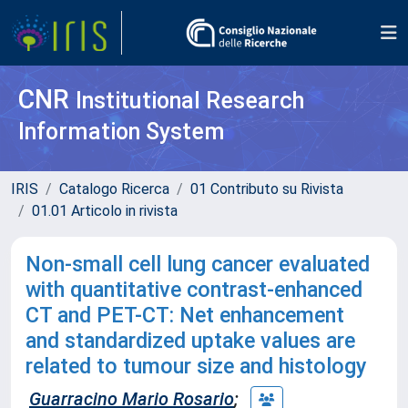
CNR
Institutional Research
Information System
IRIS
Catalogo Ricerca
01 Contributo su Rivista
01.01 Articolo in rivista
Non-small cell lung cancer evaluated
with quantitative contrast-enhanced
CT and PET-CT: Net enhancement
and standardized uptake values are
related to tumour size and histology
Guarracino Mario Rosario
;