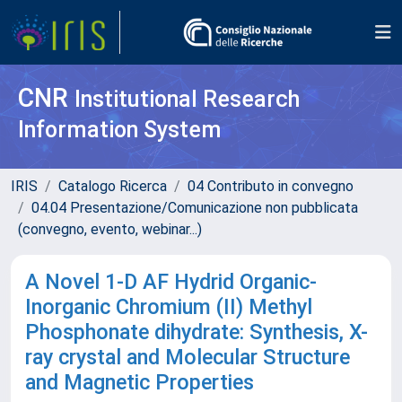
CNR
Institutional Research
Information System
IRIS
Catalogo Ricerca
04 Contributo in convegno
04.04 Presentazione/Comunicazione non pubblicata
(convegno, evento, webinar...)
A Novel 1-D AF Hydrid Organic-
Inorganic Chromium (II) Methyl
Phosphonate dihydrate: Synthesis, X-
ray crystal and Molecular Structure
and Magnetic Properties