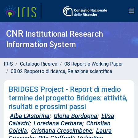
CNR
Institutional Research
Information System
IRIS
Catalogo Ricerca
08 Report e Working Paper
08.02 Rapporto di ricerca, Relazione scientifica
BRIDGES Project - Report di medio
termine del progetto Bridges: attività,
risultati e prossimi passi
Alba L'Astorina
;
Gloria Bordogna
;
Elisa
Calastri
;
Loredana Cerbara
;
Christian
Colella
;
Cristiana Crescimbene
;
Laura