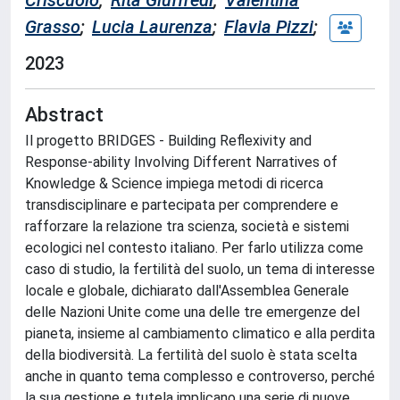
Criscuolo
;
Rita Giuffredi
;
Valentina
Grasso
;
Lucia Laurenza
;
Flavia Pizzi
;
2023
Abstract
Il progetto BRIDGES - Building Reflexivity and
Response-ability Involving Different Narratives of
Knowledge & Science impiega metodi di ricerca
transdisciplinare e partecipata per comprendere e
rafforzare la relazione tra scienza, società e sistemi
ecologici nel contesto italiano. Per farlo utilizza come
caso di studio, la fertilità del suolo, un tema di interesse
locale e globale, dichiarato dall'Assemblea Generale
delle Nazioni Unite come una delle tre emergenze del
pianeta, insieme al cambiamento climatico e alla perdita
della biodiversità. La fertilità del suolo è stata scelta
anche in quanto tema complesso e controverso, perché
la sua gestione e tutela implicano una serie di nuove