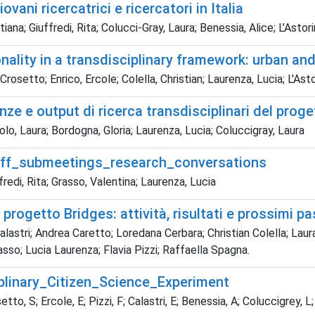
ovani ricercatrici e ricercatori in Italia
ana; Giuffredi, Rita; Colucci-Gray, Laura; Benessia, Alice; L’Astori
onality in a transdisciplinary framework: urban an
rosetto; Enrico, Ercole; Colella, Christian; Laurenza, Lucia; L'Astor
nze e output di ricerca transdisciplinari del pro
cuolo, Laura; Bordogna, Gloria; Laurenza, Lucia; Coluccigray, Laura
koff_submeetings_research_conversations
ffredi, Rita; Grasso, Valentina; Laurenza, Lucia
rogetto Bridges: attività, risultati e prossimi pa
Calastri; Andrea Caretto; Loredana Cerbara; Christian Colella; Lau
asso; Lucia Laurenza; Flavia Pizzi; Raffaella Spagna.
plinary_Citizen_Science_Experiment
to, S; Ercole, E; Pizzi, F; Calastri, E; Benessia, A; Coluccigrey, L;