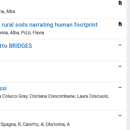
na, Alba
d rural soils narrating human footprint
ina, Alba; Pizzi, Flavia
getto BRIDGES
ssi
ra Colucci Gray; Cristiana Crescimbene; Laura Criscuolo;
 Spagna, R; Caretto, A; L'Astorina, A