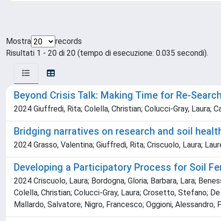
Mostra
records
Risultati 1 - 20 di 20 (tempo di esecuzione: 0.035 secondi).
Beyond Crisis Talk: Making Time for Re-Searc
2024 Giuffredi, Rita; Colella, Christian; Colucci-Gray, Laura; 
Bridging narratives on research and soil hea
2024 Grasso, Valentina; Giuffredi, Rita; Criscuolo, Laura; Laure
Developing a Participatory Process for Soil Fer
2024 Criscuolo, Laura; Bordogna, Gloria; Barbara, Lara; Beness
Colella, Christian; Colucci-Gray, Laura; Crosetto, Stefano; De 
Mallardo, Salvatore; Nigro, Francesco; Oggioni, Alessandro; Picc