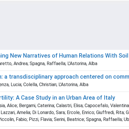
hing New Narratives of Human Relations With Soil
Caretto, Andrea; Spagna, Raffaella; L'Astorina, Alba
lth: a transdisciplinary approach centered on co
nza, Lucia; Colella, Christian; L'Astorina, Alba
tility: A Case Study in an Urban Area of Italy
ia, Alice; Bergami, Caterina; Calastri, Elisa; Capocefalo, Valentin
Lazzari, Amelia; Di Lonardo, Sara; Ercole, Enrico; Giuffredi, Rita;
olin, Fabio; Pizzi, Flavia; Serini, Beatrice; Spagna, Raffaella; Ubbi