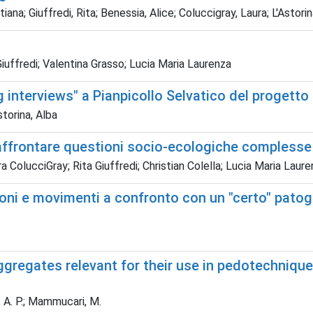
ana; Giuffredi, Rita; Benessia, Alice; Coluccigray, Laura; L'Astorin
 Giuffredi; Valentina Grasso; Lucia Maria Laurenza
ng interviews" a Pianpicollo Selvatico del progett
storina, Alba
 affrontare questioni socio-ecologiche complesse
ColucciGray; Rita Giuffredi; Christian Colella; Lucia Maria Lauren
zioni e movimenti a confronto con un "certo" patog
ggregates relevant for their use in pedotechnique
, A. P.; Mammucari, M.