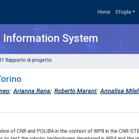
Home
Sfoglia
h Information System
01 Rapporto di progetto
Torino
meo
;
Arianna Rana
;
Roberto Marani
;
Annalisa Milel
oration of CNR and POLIBA in the context of WP8 in the CNR-STE
ot is to test the robotic technologies developed in WP4 and the r