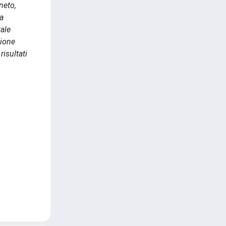
neto,
da
tale
gione
risultati