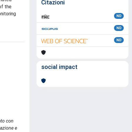
Citazioni
of the
nitoring
ND
ND
ND
social impact
ato con
tazione e