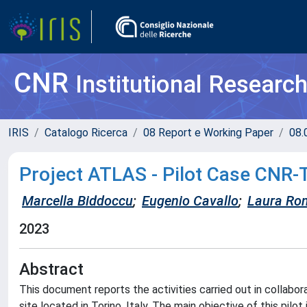
CNR
Institutional Researc
IRIS
Catalogo Ricerca
08 Report e Working Paper
08.
Project ATLAS - Pilot Case CNR-
Marcella Biddoccu
;
Eugenio Cavallo
;
Laura Ro
2023
Abstract
This document reports the activities carried out in collab
site located in Torino, Italy. The main objective of this pil