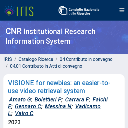
CNR
Institutional Research
Information System
IRIS
Catalogo Ricerca
04 Contributo in convegno
04.01 Contributo in Atti di convegno
VISIONE for newbies: an easier-to-
use video retrieval system
Amato G
;
Bolettieri P
;
Carrara F
;
Falchi
F
;
Gennaro C
;
Messina N
;
Vadicamo
L
;
Vairo C
2023