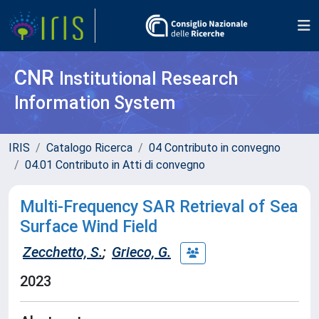
CNR
Institutional Research
Information System
IRIS
Catalogo Ricerca
04 Contributo in convegno
04.01 Contributo in Atti di convegno
Multi-Frequency SAR Retrieval of Sea
Surface Wind Field
Zecchetto, S.
;
Grieco, G.
2023