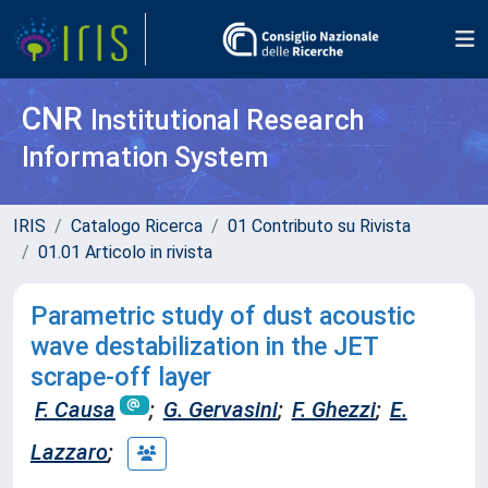
CNR
Institutional Research
Information System
IRIS
Catalogo Ricerca
01 Contributo su Rivista
01.01 Articolo in rivista
Parametric study of dust acoustic
wave destabilization in the JET
scrape-off layer
F. Causa
;
G. Gervasini
;
F. Ghezzi
;
E.
Lazzaro
;