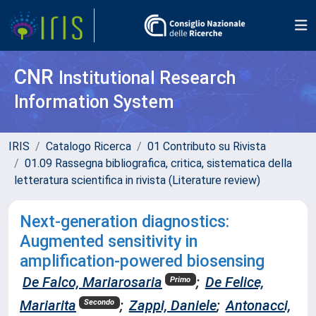
CNR
Institutional Research
Information System
IRIS
Catalogo Ricerca
01 Contributo su Rivista
01.09 Rassegna bibliografica, critica, sistematica della
letteratura scientifica in rivista (Literature review)
Next-generation diagnostics:
Augmented sensitivity in
amplification-powered biosensing
De Falco, Mariarosaria
;
De Felice,
Primo
Mariarita
;
Zappi, Daniele
;
Antonacci,
Secondo