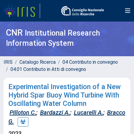
CNR
Institutional Research
Information System
IRIS
Catalogo Ricerca
04 Contributo in convegno
04.01 Contributo in Atti di convegno
Experimental Investigation of a New
Hybrid Spar Buoy Wind Turbine With
Oscillating Water Column
Pilloton C.
;
Bardazzi A.
;
Lucarelli A.
;
Bracco
G.
2023