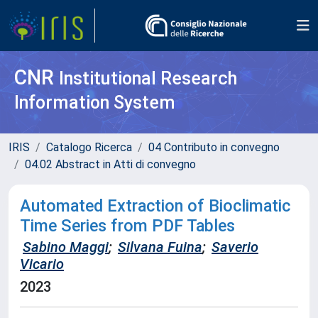
CNR
Institutional Research
Information System
IRIS
Catalogo Ricerca
04 Contributo in convegno
04.02 Abstract in Atti di convegno
Automated Extraction of Bioclimatic
Time Series from PDF Tables
Sabino Maggi
;
Silvana Fuina
;
Saverio
Vicario
2023