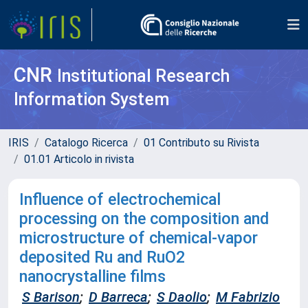
CNR
Institutional Research
Information System
IRIS
Catalogo Ricerca
01 Contributo su Rivista
01.01 Articolo in rivista
Influence of electrochemical
processing on the composition and
microstructure of chemical-vapor
deposited Ru and RuO2
nanocrystalline films
S Barison
;
D Barreca
;
S Daolio
;
M Fabrizio