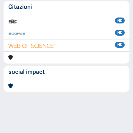
Citazioni
ND
ND
ND
social impact