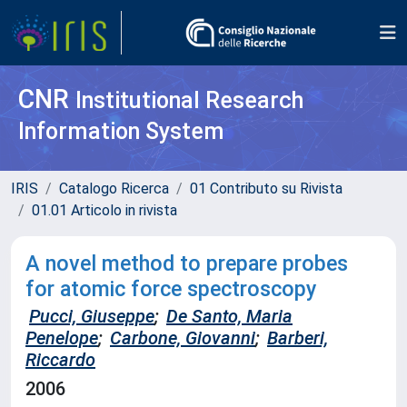
CNR
Institutional Research
Information System
IRIS
Catalogo Ricerca
01 Contributo su Rivista
01.01 Articolo in rivista
A novel method to prepare probes
for atomic force spectroscopy
Pucci, Giuseppe
;
De Santo, Maria
Penelope
;
Carbone, Giovanni
;
Barberi,
Riccardo
2006