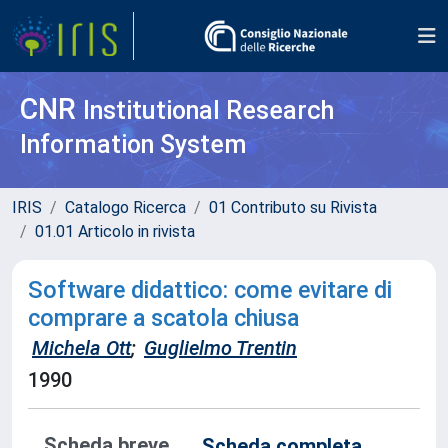
CNR
Institutional Research
Information System
IRIS
Catalogo Ricerca
01 Contributo su Rivista
01.01 Articolo in rivista
Software didattico: come evitare di
comprare a scatola chiusa
Michela Ott
;
Guglielmo Trentin
1990
Scheda breve
Scheda completa