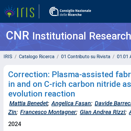
CNR
Institutional Researc
IRIS
Catalogo Ricerca
01 Contributo su Rivista
01.01 A
Correction: Plasma-assisted fabr
in and on C-rich carbon nitride 
evolution reaction
Mattia Benedet
;
Angelica Fasan
;
Davide Barrec
Zin
;
Francesco Montagner
;
Gian Andrea Rizzi
;
2024