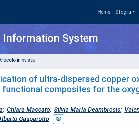
Home
Sfoglia
h Information System
rticolo in rivista
ication of ultra-dispersed copper o
as functional composites for the oxy
a
;
Chiara Maccato
;
Silvia Maria Deambrosis
;
Valen
Alberto Gasparotto