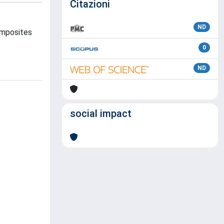
Citazioni
ND
composites
0
ND
social impact