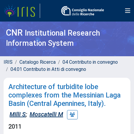
CNR
Institutional Research
Information System
IRIS
Catalogo Ricerca
04 Contributo in convegno
04.01 Contributo in Atti di convegno
Architecture of turbidite lobe
complexes from the Messinian Laga
Basin (Central Apennines, Italy).
Milli S
;
Moscatelli M
2011