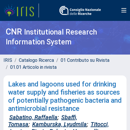
CNR
Institutional Research
Information System
IRIS
Catalogo Ricerca
01 Contributo su Rivista
01.01 Articolo in rivista
Lakes and lagoons used for drinking
water supply and fisheries as sources
of potentially pathogenic bacteria and
antimicrobial resistance
Sabatino, Raffaella
;
Sbaffi,
Tomasa
;
Kamburska, Lyudmila
;
Titocci,