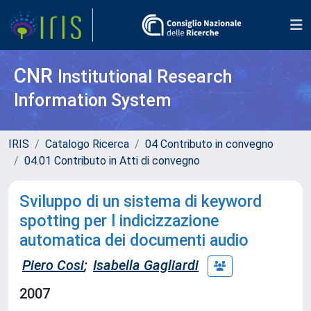
CNR
Institutional Research
Information System
IRIS
Catalogo Ricerca
04 Contributo in convegno
04.01 Contributo in Atti di convegno
Sviluppo di un sistema di keyword
spotting per l indicizzazione
automatica dei documenti audio
Piero Cosi
;
Isabella Gagliardi
2007