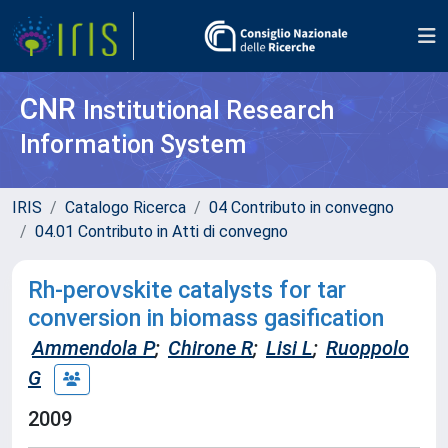
CNR
Institutional Research
Information System
IRIS
Catalogo Ricerca
04 Contributo in convegno
04.01 Contributo in Atti di convegno
Rh-perovskite catalysts for tar
conversion in biomass gasification
Ammendola P
;
Chirone R
;
Lisi L
;
Ruoppolo
G
2009