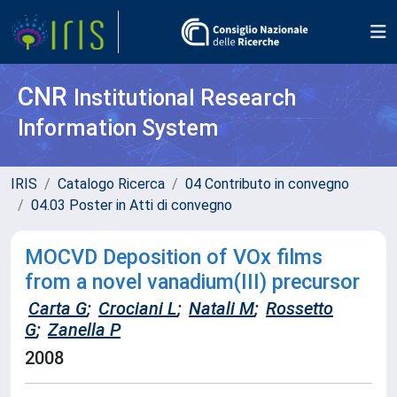
CNR
Institutional Research
Information System
IRIS
Catalogo Ricerca
04 Contributo in convegno
04.03 Poster in Atti di convegno
MOCVD Deposition of VOx films
from a novel vanadium(III) precursor
Carta G
;
Crociani L
;
Natali M
;
Rossetto
G
;
Zanella P
2008