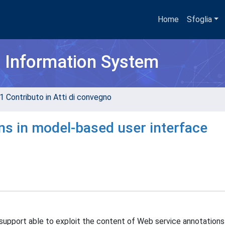
Home
Sfoglia
h Information System
1 Contributo in Atti di convegno
ns in model-based user interface
support able to exploit the content of Web service annotations