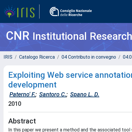
CNR
Institutional Researc
IRIS
Catalogo Ricerca
04 Contributo in convegno
04.0
Exploiting Web service annotatio
development
Paterno' F.
;
Santoro C.
;
Spano L. D.
2010
Abstract
In this paper we present a method and the associated tool 