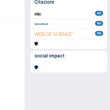
Citazioni
ND
ND
ND
social impact