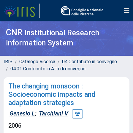
CNR
Institutional Research
Information System
IRIS
Catalogo Ricerca
04 Contributo in convegno
04.01 Contributo in Atti di convegno
The changing monsoon :
Socioeconomic impacts and
adaptation strategies
Genesio L
;
Tarchiani V
2006