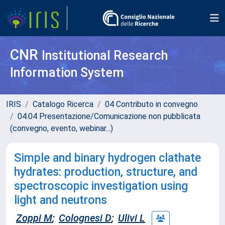
CNR
Institutional Research
Information System
IRIS
Catalogo Ricerca
04 Contributo in convegno
04.04 Presentazione/Comunicazione non pubblicata
(convegno, evento, webinar...)
Simple and binary hydrogen clathate
hydrates: production, structure, and
spectroscopic investigation using
light and neutrons
Zoppi M
;
Colognesi D
;
Ulivi L