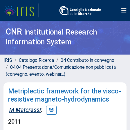
CNR
Institutional Research
Information System
IRIS
Catalogo Ricerca
04 Contributo in convegno
04.04 Presentazione/Comunicazione non pubblicata
(convegno, evento, webinar...)
Metriplectic framework for the visco-
resistive magneto-hydrodynamics
M Materassi
;
2011