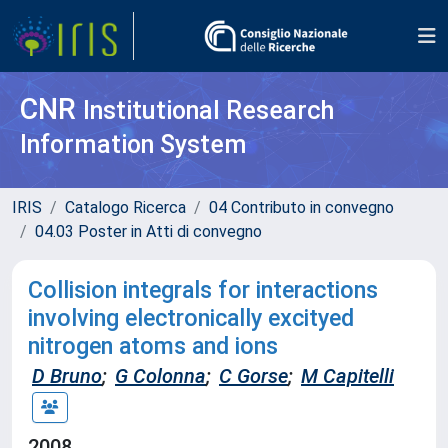
CNR
Institutional Research
Information System
IRIS
Catalogo Ricerca
04 Contributo in convegno
04.03 Poster in Atti di convegno
Collision integrals for interactions
involving electronically excityed
nitrogen atoms and ions
D Bruno
;
G Colonna
;
C Gorse
;
M Capitelli
2008