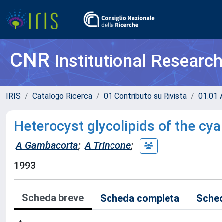
CNR
Institutional Researc
IRIS
Catalogo Ricerca
01 Contributo su Rivista
01.01 A
Heterocyst glycolipids of the c
A Gambacorta
;
A Trincone
;
1993
Scheda breve
Scheda completa
Sched