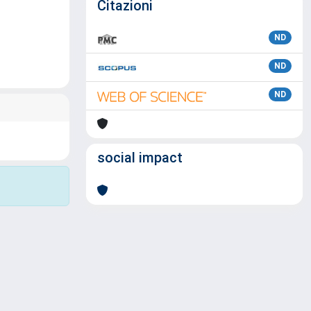
Citazioni
ND
ND
ND
social impact