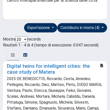
Centro Interdipartimentale per la Scienza delle Città
Esportazione
Contributo in rivista (4)
Mostra
records
Risultati 1 - 4 di 4 (tempo di esecuzione: 0.047 secondi).
Digital twins for intelligent cities: the
case study of Matera
2025 DE BENEDICTIS, Riccardo; Cesta, Amedeo;
Pellegrini, Riccardo; Diez, Matteo; Pinto, DIEGO MARIA;
Ventura, Paolo; Stecca, Giuseppe; Felici, Giovanni;
Scalas, Andreas; Mortara, Michela; Cabiddu, Daniela;
Pittaluga, Simone; Spagnuolo, Michela; Silvestri,
Stefano; Damiano, Emanuele; Sicuranza, Mario; Ciampi,