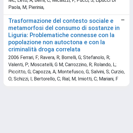
Mc; Leto, A; Berni, C; Micalizzi, F; Pucci, S; Lipucci Di
Paola, M; Pierinia,
Trasformazione del contesto sociale e
metamorfosi del consumo di sostanze in
Liguria: Problematiche connesse con la
popolazione non autoctona e con la
criminalità droga correlata
2006 Ferrari, F; Ravera, R; Borrelli, G; Stefanolo, R;
Valenti, P; Moscatelli, G M; Carrozzino, R; Rolando, L;
Piccitto, G; Capozza, A; Montefusco, G; Salvini, S; Curzio,
O; Schizzi, I; Bertorello, C; Rial, M; Imiotti, C; Mariani, F
Powered by
IRIS
-
about IRIS
-