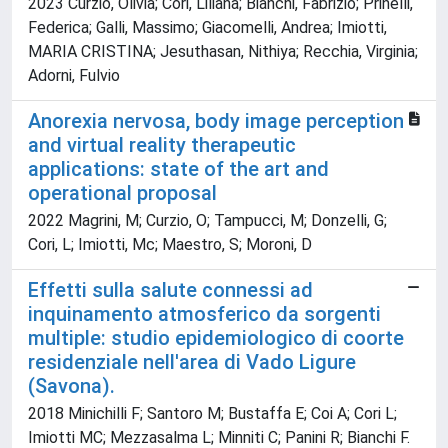
2023 Curzio, Olivia; Cori, Liliana; Bianchi, Fabrizio; Prinelli,
Federica; Galli, Massimo; Giacomelli, Andrea; Imiotti,
MARIA CRISTINA; Jesuthasan, Nithiya; Recchia, Virginia;
Adorni, Fulvio
Anorexia nervosa, body image perception
and virtual reality therapeutic
applications: state of the art and
operational proposal
2022 Magrini, M; Curzio, O; Tampucci, M; Donzelli, G;
Cori, L; Imiotti, Mc; Maestro, S; Moroni, D
Effetti sulla salute connessi ad
inquinamento atmosferico da sorgenti
multiple: studio epidemiologico di coorte
residenziale nell'area di Vado Ligure
(Savona).
2018 Minichilli F; Santoro M; Bustaffa E; Coi A; Cori L;
Imiotti MC; Mezzasalma L; Minniti C; Panini R; Bianchi F.