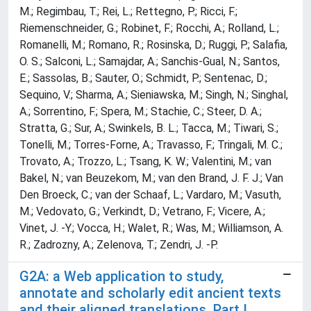
M.; Regimbau, T.; Rei, L.; Rettegno, P.; Ricci, F.;
Riemenschneider, G.; Robinet, F.; Rocchi, A.; Rolland, L.;
Romanelli, M.; Romano, R.; Rosinska, D.; Ruggi, P.; Salafia,
O. S.; Salconi, L.; Samajdar, A.; Sanchis-Gual, N.; Santos,
E.; Sassolas, B.; Sauter, O.; Schmidt, P.; Sentenac, D.;
Sequino, V.; Sharma, A.; Sieniawska, M.; Singh, N.; Singhal,
A.; Sorrentino, F.; Spera, M.; Stachie, C.; Steer, D. A.;
Stratta, G.; Sur, A.; Swinkels, B. L.; Tacca, M.; Tiwari, S.;
Tonelli, M.; Torres-Forne, A.; Travasso, F.; Tringali, M. C.;
Trovato, A.; Trozzo, L.; Tsang, K. W.; Valentini, M.; van
Bakel, N.; van Beuzekom, M.; van den Brand, J. F. J.; Van
Den Broeck, C.; van der Schaaf, L.; Vardaro, M.; Vasuth,
M.; Vedovato, G.; Verkindt, D.; Vetrano, F.; Vicere, A.;
Vinet, J. -Y.; Vocca, H.; Walet, R.; Was, M.; Williamson, A.
R.; Zadrozny, A.; Zelenova, T.; Zendri, J. -P.
G2A: a Web application to study,
annotate and scholarly edit ancient texts
and their aligned translations. Part I.