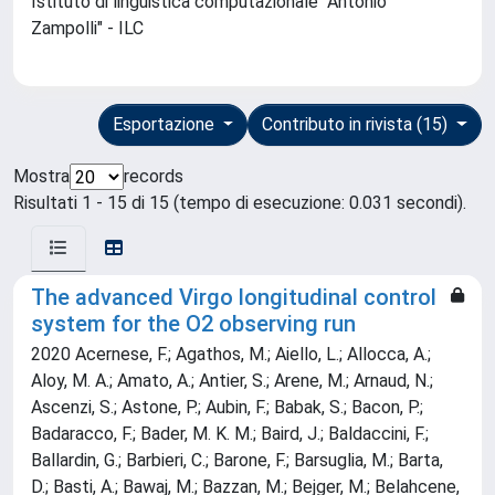
Istituto di linguistica computazionale "Antonio
Zampolli" - ILC
Esportazione
Contributo in rivista (15)
Mostra
records
Risultati 1 - 15 di 15 (tempo di esecuzione: 0.031 secondi).
The advanced Virgo longitudinal control
system for the O2 observing run
2020 Acernese, F.; Agathos, M.; Aiello, L.; Allocca, A.;
Aloy, M. A.; Amato, A.; Antier, S.; Arene, M.; Arnaud, N.;
Ascenzi, S.; Astone, P.; Aubin, F.; Babak, S.; Bacon, P.;
Badaracco, F.; Bader, M. K. M.; Baird, J.; Baldaccini, F.;
Ballardin, G.; Barbieri, C.; Barone, F.; Barsuglia, M.; Barta,
D.; Basti, A.; Bawaj, M.; Bazzan, M.; Bejger, M.; Belahcene,