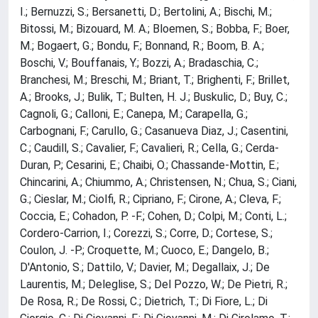
I.; Bernuzzi, S.; Bersanetti, D.; Bertolini, A.; Bischi, M.;
Bitossi, M.; Bizouard, M. A.; Bloemen, S.; Bobba, F.; Boer,
M.; Bogaert, G.; Bondu, F.; Bonnand, R.; Boom, B. A.;
Boschi, V.; Bouffanais, Y.; Bozzi, A.; Bradaschia, C.;
Branchesi, M.; Breschi, M.; Briant, T.; Brighenti, F.; Brillet,
A.; Brooks, J.; Bulik, T.; Bulten, H. J.; Buskulic, D.; Buy, C.;
Cagnoli, G.; Calloni, E.; Canepa, M.; Carapella, G.;
Carbognani, F.; Carullo, G.; Casanueva Diaz, J.; Casentini,
C.; Caudill, S.; Cavalier, F.; Cavalieri, R.; Cella, G.; Cerda-
Duran, P.; Cesarini, E.; Chaibi, O.; Chassande-Mottin, E.;
Chincarini, A.; Chiummo, A.; Christensen, N.; Chua, S.; Ciani,
G.; Cieslar, M.; Ciolfi, R.; Cipriano, F.; Cirone, A.; Cleva, F.;
Coccia, E.; Cohadon, P. -F.; Cohen, D.; Colpi, M.; Conti, L.;
Cordero-Carrion, I.; Corezzi, S.; Corre, D.; Cortese, S.;
Coulon, J. -P.; Croquette, M.; Cuoco, E.; Dangelo, B.;
D'Antonio, S.; Dattilo, V.; Davier, M.; Degallaix, J.; De
Laurentis, M.; Deleglise, S.; Del Pozzo, W.; De Pietri, R.;
De Rosa, R.; De Rossi, C.; Dietrich, T.; Di Fiore, L.; Di