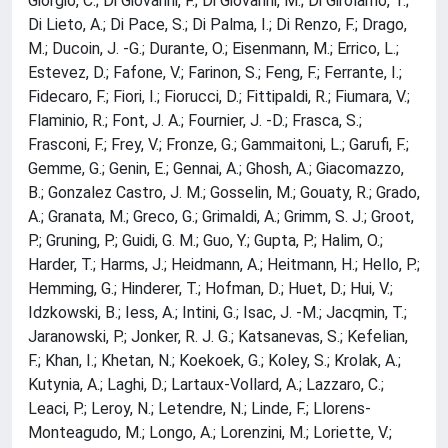
Giorgio, C.; Di Giovanni, F.; Di Giovanni, M.; Di Girolamo, T.;
Di Lieto, A.; Di Pace, S.; Di Palma, I.; Di Renzo, F.; Drago,
M.; Ducoin, J. -G.; Durante, O.; Eisenmann, M.; Errico, L.;
Estevez, D.; Fafone, V.; Farinon, S.; Feng, F.; Ferrante, I.;
Fidecaro, F.; Fiori, I.; Fiorucci, D.; Fittipaldi, R.; Fiumara, V.;
Flaminio, R.; Font, J. A.; Fournier, J. -D.; Frasca, S.;
Frasconi, F.; Frey, V.; Fronze, G.; Gammaitoni, L.; Garufi, F.;
Gemme, G.; Genin, E.; Gennai, A.; Ghosh, A.; Giacomazzo,
B.; Gonzalez Castro, J. M.; Gosselin, M.; Gouaty, R.; Grado,
A.; Granata, M.; Greco, G.; Grimaldi, A.; Grimm, S. J.; Groot,
P.; Gruning, P.; Guidi, G. M.; Guo, Y.; Gupta, P.; Halim, O.;
Harder, T.; Harms, J.; Heidmann, A.; Heitmann, H.; Hello, P.;
Hemming, G.; Hinderer, T.; Hofman, D.; Huet, D.; Hui, V.;
Idzkowski, B.; Iess, A.; Intini, G.; Isac, J. -M.; Jacqmin, T.;
Jaranowski, P.; Jonker, R. J. G.; Katsanevas, S.; Kefelian,
F.; Khan, I.; Khetan, N.; Koekoek, G.; Koley, S.; Krolak, A.;
Kutynia, A.; Laghi, D.; Lartaux-Vollard, A.; Lazzaro, C.;
Leaci, P.; Leroy, N.; Letendre, N.; Linde, F.; Llorens-
Monteagudo, M.; Longo, A.; Lorenzini, M.; Loriette, V.;