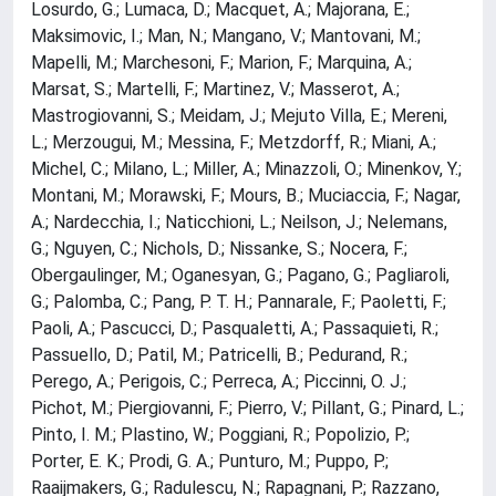
Losurdo, G.; Lumaca, D.; Macquet, A.; Majorana, E.;
Maksimovic, I.; Man, N.; Mangano, V.; Mantovani, M.;
Mapelli, M.; Marchesoni, F.; Marion, F.; Marquina, A.;
Marsat, S.; Martelli, F.; Martinez, V.; Masserot, A.;
Mastrogiovanni, S.; Meidam, J.; Mejuto Villa, E.; Mereni,
L.; Merzougui, M.; Messina, F.; Metzdorff, R.; Miani, A.;
Michel, C.; Milano, L.; Miller, A.; Minazzoli, O.; Minenkov, Y.;
Montani, M.; Morawski, F.; Mours, B.; Muciaccia, F.; Nagar,
A.; Nardecchia, I.; Naticchioni, L.; Neilson, J.; Nelemans,
G.; Nguyen, C.; Nichols, D.; Nissanke, S.; Nocera, F.;
Obergaulinger, M.; Oganesyan, G.; Pagano, G.; Pagliaroli,
G.; Palomba, C.; Pang, P. T. H.; Pannarale, F.; Paoletti, F.;
Paoli, A.; Pascucci, D.; Pasqualetti, A.; Passaquieti, R.;
Passuello, D.; Patil, M.; Patricelli, B.; Pedurand, R.;
Perego, A.; Perigois, C.; Perreca, A.; Piccinni, O. J.;
Pichot, M.; Piergiovanni, F.; Pierro, V.; Pillant, G.; Pinard, L.;
Pinto, I. M.; Plastino, W.; Poggiani, R.; Popolizio, P.;
Porter, E. K.; Prodi, G. A.; Punturo, M.; Puppo, P.;
Raaijmakers, G.; Radulescu, N.; Rapagnani, P.; Razzano,