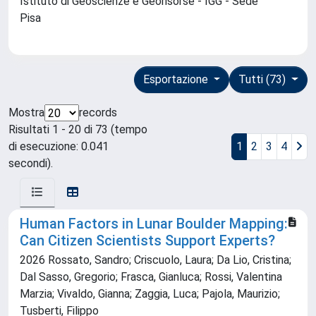
Istituto di Geoscienze e Georisorse - IGG - Sede
Pisa
Esportazione
Tutti (73)
Mostra
records
Risultati 1 - 20 di 73 (tempo
di esecuzione: 0.041
1
2
3
4
secondi).
Human Factors in Lunar Boulder Mapping:
Can Citizen Scientists Support Experts?
2026 Rossato, Sandro; Criscuolo, Laura; Da Lio, Cristina;
Dal Sasso, Gregorio; Frasca, Gianluca; Rossi, Valentina
Marzia; Vivaldo, Gianna; Zaggia, Luca; Pajola, Maurizio;
Tusberti, Filippo