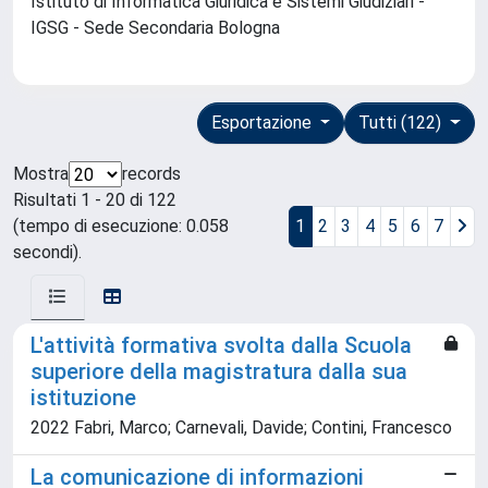
Istituto di Informatica Giuridica e Sistemi Giudiziari -
IGSG - Sede Secondaria Bologna
Esportazione
Tutti (122)
Mostra
records
Risultati 1 - 20 di 122
(tempo di esecuzione: 0.058
1
2
3
4
5
6
7
secondi).
L'attività formativa svolta dalla Scuola
superiore della magistratura dalla sua
istituzione
2022 Fabri, Marco; Carnevali, Davide; Contini, Francesco
La comunicazione di informazioni