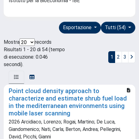
Istituto per la BioEconomia - IBE
Esportazione
Tutti (54)
Mostra
records
Risultati 1 - 20 di 54 (tempo
di esecuzione: 0.046
1
2
3
secondi).
Point cloud density approach to
characterize and estimate shrub fuel load
in the mediterranean environments using
mobile laser scanning
2026 Arcidiaco, Lorenzo; Rogai, Martino; De Luca,
Giandomenico; Nati, Carla; Berton, Andrea; Pellegrini,
David; Picchi, Gianni