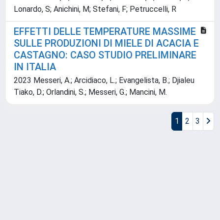
Lonardo, S; Anichini, M; Stefani, F; Petruccelli, R
EFFETTI DELLE TEMPERATURE MASSIME
SULLE PRODUZIONI DI MIELE DI ACACIA E
CASTAGNO: CASO STUDIO PRELIMINARE
IN ITALIA
2023 Messeri, A.; Arcidiaco, L.; Evangelista, B.; Djialeu
Tiako, D.; Orlandini, S.; Messeri, G.; Mancini, M.
1
2
3
Powered by
IRIS
-
about IRIS
-
Utilizzo dei cookie
Copyright © 2026