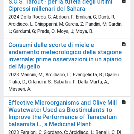
S.O.S. Tarout - per la tutela degli ultimi
Cipressi millenari del Sahara
2024 Della Rocca, G; Abdoun, F; Emiliani, G; Danti, R;
Arcidiaco, L; Chiapparini, M; Garcia, Z; Pandini, M; Gardin,
L; Gardumi, G; Prada, O; Moya, J; Moya, B.
Consumi delle scorte di miele e
andamento meteorologico della stagione
invernale: prime osservazioni in un apiario
del Mugello
2023 Mancini, M.; Arcidiaco, L.; Evangelista, B.; Djialeu
Tiako, D.; Orlandini, S.; Sabatini, F.; Dalla Marta, A.;
Messeri, A.
Effective Microorganisms and Olive Mill
Wastewater Used as Biostimulants to
Improve the Performance of Tanacetum
balsamita L., a Medicinal Plant
2023 Faraloni, C; Giordano, C; Arcidiaco, L; Benelli, C; Di