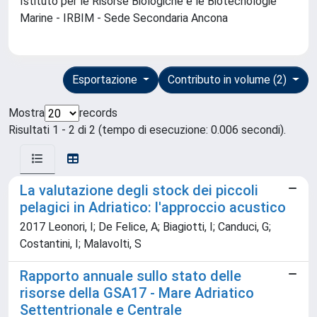
Istituto per le Risorse Biologiche e le Biotecnologie
Marine - IRBIM - Sede Secondaria Ancona
Esportazione
Contributo in volume (2)
Mostra
records
Risultati 1 - 2 di 2 (tempo di esecuzione: 0.006 secondi).
La valutazione degli stock dei piccoli
pelagici in Adriatico: l'approccio acustico
2017 Leonori, I; De Felice, A; Biagiotti, I; Canduci, G;
Costantini, I; Malavolti, S
Rapporto annuale sullo stato delle
risorse della GSA17 - Mare Adriatico
Settentrionale e Centrale