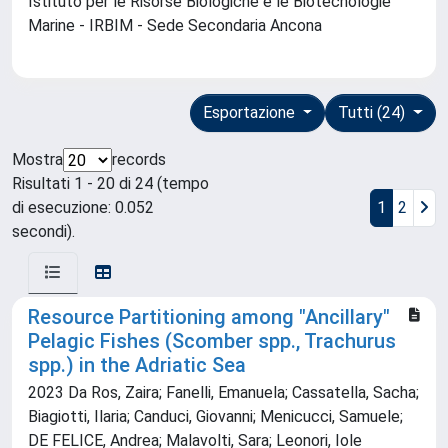
Istituto per le Risorse Biologiche e le Biotecnologie
Marine - IRBIM - Sede Secondaria Ancona
Esportazione
Tutti (24)
Mostra
records
Risultati 1 - 20 di 24 (tempo
di esecuzione: 0.052
1
2
secondi).
Resource Partitioning among "Ancillary"
Pelagic Fishes (Scomber spp., Trachurus
spp.) in the Adriatic Sea
2023 Da Ros, Zaira; Fanelli, Emanuela; Cassatella, Sacha;
Biagiotti, Ilaria; Canduci, Giovanni; Menicucci, Samuele;
DE FELICE, Andrea; Malavolti, Sara; Leonori, Iole