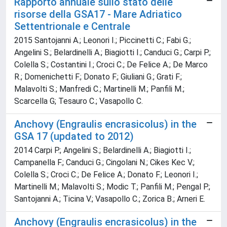
Rapporto annuale sullo stato delle
risorse della GSA17 - Mare Adriatico
Settentrionale e Centrale
2015 Santojanni A.; Leonori I.; Piccinetti C.; Fabi G.;
Angelini S.; Belardinelli A.; Biagiotti I.; Canduci G.; Carpi P.;
Colella S.; Costantini I.; Croci C.; De Felice A.; De Marco
R.; Domenichetti F.; Donato F.; Giuliani G.; Grati F.;
Malavolti S.; Manfredi C.; Martinelli M.; Panfili M.;
Scarcella G; Tesauro C.; Vasapollo C.
Anchovy (Engraulis encrasicolus) in the
GSA 17 (updated to 2012)
2014 Carpi P.; Angelini S.; Belardinelli A.; Biagiotti I.;
Campanella F.; Canduci G.; Cingolani N.; Cikes Kec V.;
Colella S.; Croci C.; De Felice A.; Donato F.; Leonori I.;
Martinelli M.; Malavolti S.; Modic T.; Panfili M.; Pengal P.;
Santojanni A.; Ticina V.; Vasapollo C.; Zorica B.; Arneri E.
Anchovy (Engraulis encrasicolus) in the