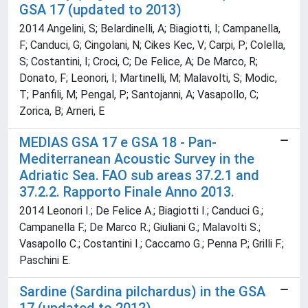
GSA 17 (updated to 2013)
2014 Angelini, S; Belardinelli, A; Biagiotti, I; Campanella,
F; Canduci, G; Cingolani, N; Cikes Kec, V; Carpi, P; Colella,
S; Costantini, I; Croci, C; De Felice, A; De Marco, R;
Donato, F; Leonori, I; Martinelli, M; Malavolti, S; Modic,
T; Panfili, M; Pengal, P; Santojanni, A; Vasapollo, C;
Zorica, B; Arneri, E
MEDIAS GSA 17 e GSA 18 - Pan-
Mediterranean Acoustic Survey in the
Adriatic Sea. FAO sub areas 37.2.1 and
37.2.2. Rapporto Finale Anno 2013.
2014 Leonori I.; De Felice A.; Biagiotti I.; Canduci G.;
Campanella F.; De Marco R.; Giuliani G.; Malavolti S.;
Vasapollo C.; Costantini I.; Caccamo G.; Penna P.; Grilli F.;
Paschini E.
Sardine (Sardina pilchardus) in the GSA