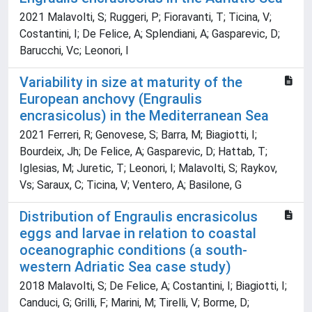
2021 Malavolti, S; Ruggeri, P; Fioravanti, T; Ticina, V;
Costantini, I; De Felice, A; Splendiani, A; Gasparevic, D;
Barucchi, Vc; Leonori, I
Variability in size at maturity of the
European anchovy (Engraulis
encrasicolus) in the Mediterranean Sea
2021 Ferreri, R; Genovese, S; Barra, M; Biagiotti, I;
Bourdeix, Jh; De Felice, A; Gasparevic, D; Hattab, T;
Iglesias, M; Juretic, T; Leonori, I; Malavolti, S; Raykov,
Vs; Saraux, C; Ticina, V; Ventero, A; Basilone, G
Distribution of Engraulis encrasicolus
eggs and larvae in relation to coastal
oceanographic conditions (a south-
western Adriatic Sea case study)
2018 Malavolti, S; De Felice, A; Costantini, I; Biagiotti, I;
Canduci, G; Grilli, F; Marini, M; Tirelli, V; Borme, D;