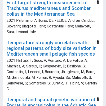
First target strength measurement of
Trachurus mediterraneus and Scomber
colias in the Mediterranean Sea
2021 Palermino, Antonio; DE FELICE, Andrea; Canduci,
Giovanni; Biagiotti, Ilaria; Costantini, Ilaria; Malavolti,
Sara; Leonori, Iole
Temperature strongly correlates with
regional patterns of body size variation in
Mediterranean small pelagic fish species
2021 Hattab, T; Gucu, A; Ventero, A; De Felice, A;
Machias, A; Saraux, C; Gasparevic, D; Basilone, G;
Costantini, I; Leonori, I; Bourdeix, Jh; Iglesias, M; Barra,
M; Giannoulaki, M; Ferreri, R; Ayoubi, Se; Malavolti, S;
Genovese, S; Somarakis, S; Juretic, T; Ticina, V; Certain,
G
Temporal and spatial genetic variation of
Engraulis encrasicolus in the Adriatic Sea