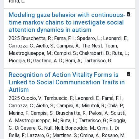
Ruta, L.
Modeling gaze behavior with continuous-
time markov chains to investigate social
attention dynamics in autism
2025 Bruschetta, R.; Fama, F. I.; Spadaro, L.; Leonardi, E.;
Carrozza, C.; Aiello, S.; Campisi, A.; The Nest, Team;
Mastrogiuseppe, M.; Campisi, S.; Chakrabarti, B.; Ruta, L.;
Pioggia, G.; Gaetano, A. D.; Borri, A.; Tartarisco, G.
Recognition of Action Vitality Forms is
Linked to Social Communication Traits in
Autism
2025 Cuccio, V.; Tambuscio, F.; Leonardi, E.; Famà, F. I.;
Carrozza, C.; Aiello, S.; Campisi, A.; Minutoli, R.; Chilà, P.;
Marino, F.; Campisi, S.; Bruschetta, R.; Pelosi, A.; Sciutti,
A.; Mastrogiuseppe, M.; Ruta, L.; Tartarisco, G.; Pioggia,
G.; Di Cesare, G.; Null, Null; Boncoddo, M.; Crimi, I.; Di
Bella, F.; Lazzaro, G.; Martines, S.; Orsina, A.; Rosano, M.