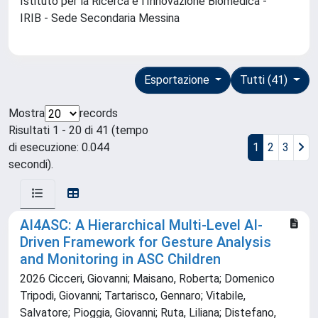
Istituto per la Ricerca e l'Innovazione Biomedica -
IRIB - Sede Secondaria Messina
Esportazione
Tutti (41)
Mostra
records
Risultati 1 - 20 di 41 (tempo
di esecuzione: 0.044
1
2
3
secondi).
AI4ASC: A Hierarchical Multi-Level AI-
Driven Framework for Gesture Analysis
and Monitoring in ASC Children
2026 Cicceri, Giovanni; Maisano, Roberta; Domenico
Tripodi, Giovanni; Tartarisco, Gennaro; Vitabile,
Salvatore; Pioggia, Giovanni; Ruta, Liliana; Distefano,