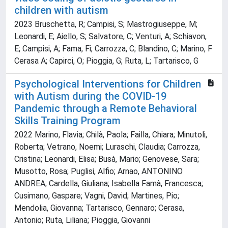
children with autism
2023 Bruschetta, R; Campisi, S; Mastrogiuseppe, M;
Leonardi, E; Aiello, S; Salvatore, C; Venturi, A; Schiavon,
E; Campisi, A; Fama, Fi; Carrozza, C; Blandino, C; Marino, F
Cerasa A; Capirci, O; Pioggia, G; Ruta, L; Tartarisco, G
Psychological Interventions for Children
with Autism during the COVID-19
Pandemic through a Remote Behavioral
Skills Training Program
2022 Marino, Flavia; Chilà, Paola; Failla, Chiara; Minutoli,
Roberta; Vetrano, Noemi; Luraschi, Claudia; Carrozza,
Cristina; Leonardi, Elisa; Busà, Mario; Genovese, Sara;
Musotto, Rosa; Puglisi, Alfio; Arnao, ANTONINO
ANDREA; Cardella, Giuliana; Isabella Famà, Francesca;
Cusimano, Gaspare; Vagni, David; Martines, Pio;
Mendolia, Giovanna; Tartarisco, Gennaro; Cerasa,
Antonio; Ruta, Liliana; Pioggia, Giovanni