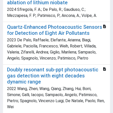
ablation of lithium niobate
2024 Sfregola, F. A.; De Palo, R.; Gaudiuso, C.;
Mezzapesa, F. P.; Patimisco, P.; Ancona, A.; Volpe, A.
Quartz‐Enhanced Photoacoustic Sensors
for Detection of Eight Air Pollutants
2023 De Palo, Raffaele; Elefante, Arianna; Biagi,
Gabriele; Paciolla, Francesco; Weih, Robert; Villada,
Valeria; Zifarelli, Andrea; Giglio, Marilena; Sampaolo,
Angelo; Spagnolo, Vincenzo; Patimisco, Pietro
Doubly resonant sub-ppt photoacoustic
gas detection with eight decades
dynamic range
2022 Wang, Zhen; Wang, Qiang; Zhang, Hui; Borri,
Simone; Galli, Iacopo; Sampaolo, Angelo; Patimisco,
Pietro; Spagnolo, Vincenzo Luigi; De Natale, Paolo; Ren,
Wei