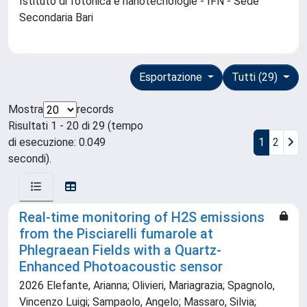
Istituto di fotonica e nanotecnologie - IFN - Sede
Secondaria Bari
Esportazione
Tutti (29)
Mostra
records
Risultati 1 - 20 di 29 (tempo
di esecuzione: 0.049
1
2
secondi).
Real-time monitoring of H2S emissions
from the Pisciarelli fumarole at
Phlegraean Fields with a Quartz-
Enhanced Photoacoustic sensor
2026 Elefante, Arianna; Olivieri, Mariagrazia; Spagnolo,
Vincenzo Luigi; Sampaolo, Angelo; Massaro, Silvia;