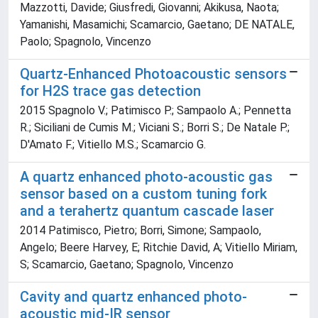
Mazzotti, Davide; Giusfredi, Giovanni; Akikusa, Naota;
Yamanishi, Masamichi; Scamarcio, Gaetano; DE NATALE,
Paolo; Spagnolo, Vincenzo
Quartz-Enhanced Photoacoustic sensors
for H2S trace gas detection
2015 Spagnolo V.; Patimisco P.; Sampaolo A.; Pennetta
R.; Siciliani de Cumis M.; Viciani S.; Borri S.; De Natale P.;
D'Amato F.; Vitiello M.S.; Scamarcio G.
A quartz enhanced photo-acoustic gas
sensor based on a custom tuning fork
and a terahertz quantum cascade laser
2014 Patimisco, Pietro; Borri, Simone; Sampaolo,
Angelo; Beere Harvey, E; Ritchie David, A; Vitiello Miriam,
S; Scamarcio, Gaetano; Spagnolo, Vincenzo
Cavity and quartz enhanced photo-
acoustic mid-IR sensor