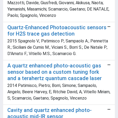
Mazzotti, Davide; Giusfredi, Giovanni; Akikusa, Naota;
Yamanishi, Masamichi; Scamarcio, Gaetano; DE NATALE,
Paolo; Spagnolo, Vincenzo
Quartz-Enhanced Photoacoustic sensors
for H2S trace gas detection
2015 Spagnolo V.; Patimisco P.; Sampaolo A.; Pennetta
R.; Siciliani de Cumis M.; Viciani S.; Borri S.; De Natale P.;
D'Amato F.; Vitiello M.S.; Scamarcio G.
A quartz enhanced photo-acoustic gas
sensor based on a custom tuning fork
and a terahertz quantum cascade laser
2014 Patimisco, Pietro; Borri, Simone; Sampaolo,
Angelo; Beere Harvey, E; Ritchie David, A; Vitiello Miriam,
S; Scamarcio, Gaetano; Spagnolo, Vincenzo
Cavity and quartz enhanced photo-
acoustic mid-IR sensor