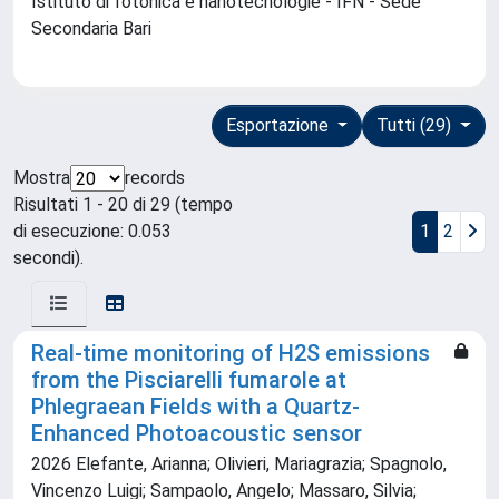
Istituto di fotonica e nanotecnologie - IFN - Sede
Secondaria Bari
Esportazione
Tutti (29)
Mostra
records
Risultati 1 - 20 di 29 (tempo
di esecuzione: 0.053
1
2
secondi).
Real-time monitoring of H2S emissions
from the Pisciarelli fumarole at
Phlegraean Fields with a Quartz-
Enhanced Photoacoustic sensor
2026 Elefante, Arianna; Olivieri, Mariagrazia; Spagnolo,
Vincenzo Luigi; Sampaolo, Angelo; Massaro, Silvia;