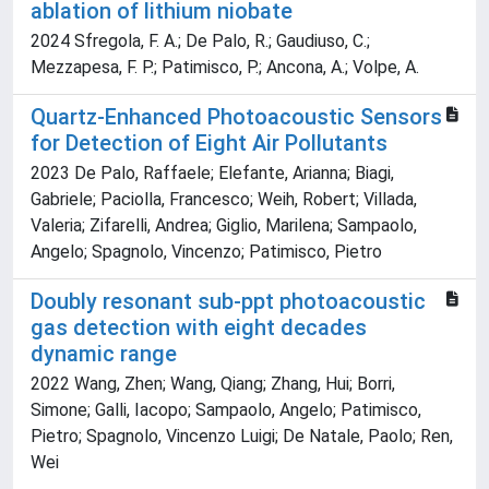
ablation of lithium niobate
2024 Sfregola, F. A.; De Palo, R.; Gaudiuso, C.;
Mezzapesa, F. P.; Patimisco, P.; Ancona, A.; Volpe, A.
Quartz‐Enhanced Photoacoustic Sensors
for Detection of Eight Air Pollutants
2023 De Palo, Raffaele; Elefante, Arianna; Biagi,
Gabriele; Paciolla, Francesco; Weih, Robert; Villada,
Valeria; Zifarelli, Andrea; Giglio, Marilena; Sampaolo,
Angelo; Spagnolo, Vincenzo; Patimisco, Pietro
Doubly resonant sub-ppt photoacoustic
gas detection with eight decades
dynamic range
2022 Wang, Zhen; Wang, Qiang; Zhang, Hui; Borri,
Simone; Galli, Iacopo; Sampaolo, Angelo; Patimisco,
Pietro; Spagnolo, Vincenzo Luigi; De Natale, Paolo; Ren,
Wei