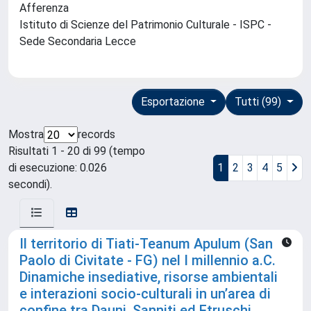
Afferenza
Istituto di Scienze del Patrimonio Culturale - ISPC -
Sede Secondaria Lecce
Esportazione
Tutti (99)
Mostra
records
Risultati 1 - 20 di 99 (tempo
di esecuzione: 0.026
1
2
3
4
5
secondi).
Il territorio di Tiati-Teanum Apulum (San
Paolo di Civitate - FG) nel I millennio a.C.
Dinamiche insediative, risorse ambientali
e interazioni socio-culturali in un’area di
confine tra Dauni, Sanniti ed Etruschi