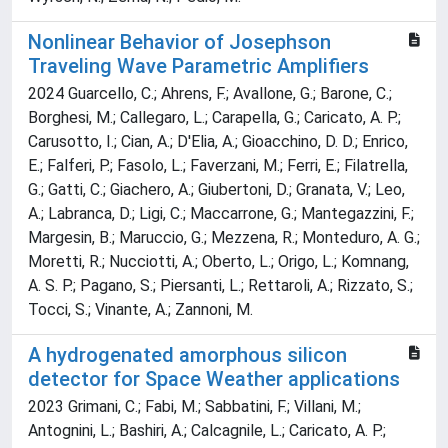
Nonlinear Behavior of Josephson
Traveling Wave Parametric Amplifiers
2024 Guarcello, C.; Ahrens, F.; Avallone, G.; Barone, C.;
Borghesi, M.; Callegaro, L.; Carapella, G.; Caricato, A. P.;
Carusotto, I.; Cian, A.; D'Elia, A.; Gioacchino, D. D.; Enrico,
E.; Falferi, P.; Fasolo, L.; Faverzani, M.; Ferri, E.; Filatrella,
G.; Gatti, C.; Giachero, A.; Giubertoni, D.; Granata, V.; Leo,
A.; Labranca, D.; Ligi, C.; Maccarrone, G.; Mantegazzini, F.;
Margesin, B.; Maruccio, G.; Mezzena, R.; Monteduro, A. G.;
Moretti, R.; Nucciotti, A.; Oberto, L.; Origo, L.; Komnang,
A. S. P.; Pagano, S.; Piersanti, L.; Rettaroli, A.; Rizzato, S.;
Tocci, S.; Vinante, A.; Zannoni, M.
A hydrogenated amorphous silicon
detector for Space Weather applications
2023 Grimani, C.; Fabi, M.; Sabbatini, F.; Villani, M.;
Antognini, L.; Bashiri, A.; Calcagnile, L.; Caricato, A. P.;