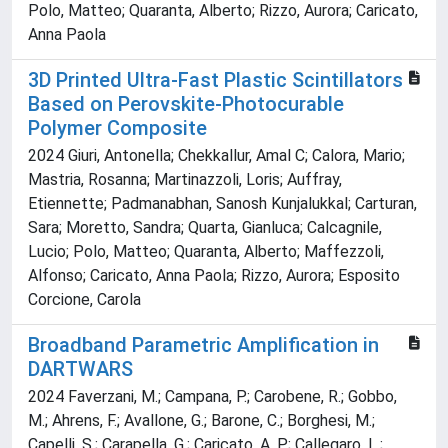
Polo, Matteo; Quaranta, Alberto; Rizzo, Aurora; Caricato,
Anna Paola
3D Printed Ultra‐Fast Plastic Scintillators
Based on Perovskite‐Photocurable
Polymer Composite
2024 Giuri, Antonella; Chekkallur, Amal C; Calora, Mario;
Mastria, Rosanna; Martinazzoli, Loris; Auffray,
Etiennette; Padmanabhan, Sanosh Kunjalukkal; Carturan,
Sara; Moretto, Sandra; Quarta, Gianluca; Calcagnile,
Lucio; Polo, Matteo; Quaranta, Alberto; Maffezzoli,
Alfonso; Caricato, Anna Paola; Rizzo, Aurora; Esposito
Corcione, Carola
Broadband Parametric Amplification in
DARTWARS
2024 Faverzani, M.; Campana, P.; Carobene, R.; Gobbo,
M.; Ahrens, F.; Avallone, G.; Barone, C.; Borghesi, M.;
Capelli, S.; Carapella, G.; Caricato, A. P.; Callegaro, L.;