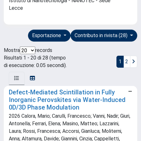
Istituto di Nanotecnologia - NANOTEC - Sede
Lecce
Esportazione
Contributo in rivista (28)
Mostra
records
Risultati 1 - 20 di 28 (tempo
1
2
di esecuzione: 0.05 secondi).
Defect‐Mediated Scintillation in Fully
Inorganic Perovskites via Water‐Induced
0D/3D Phase Modulation
2026 Calora, Mario; Carulli, Francesco; Vanni, Nadir; Giuri,
Antonella; Ferrari, Elena; Masino, Matteo; Lazzarini,
Laura; Rossi, Francesca; Accorsi, Gianluca; Moliterni,
Anna; Altamura, Davide; Giannini, Cinzia; Cappelletti,