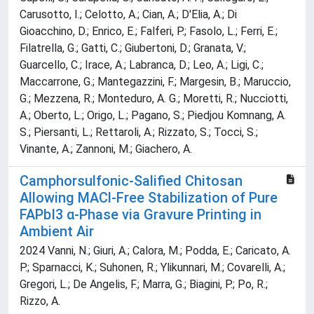
Carusotto, I.; Celotto, A.; Cian, A.; D'Elia, A.; Di
Gioacchino, D.; Enrico, E.; Falferi, P.; Fasolo, L.; Ferri, E.;
Filatrella, G.; Gatti, C.; Giubertoni, D.; Granata, V.;
Guarcello, C.; Irace, A.; Labranca, D.; Leo, A.; Ligi, C.;
Maccarrone, G.; Mantegazzini, F.; Margesin, B.; Maruccio,
G.; Mezzena, R.; Monteduro, A. G.; Moretti, R.; Nucciotti,
A.; Oberto, L.; Origo, L.; Pagano, S.; Piedjou Komnang, A.
S.; Piersanti, L.; Rettaroli, A.; Rizzato, S.; Tocci, S.;
Vinante, A.; Zannoni, M.; Giachero, A.
Camphorsulfonic-Salified Chitosan
Allowing MACl-Free Stabilization of Pure
FAPbI3 α-Phase via Gravure Printing in
Ambient Air
2024 Vanni, N.; Giuri, A.; Calora, M.; Podda, E.; Caricato, A.
P.; Sparnacci, K.; Suhonen, R.; Ylikunnari, M.; Covarelli, A.;
Gregori, L.; De Angelis, F.; Marra, G.; Biagini, P.; Po, R.;
Rizzo, A.