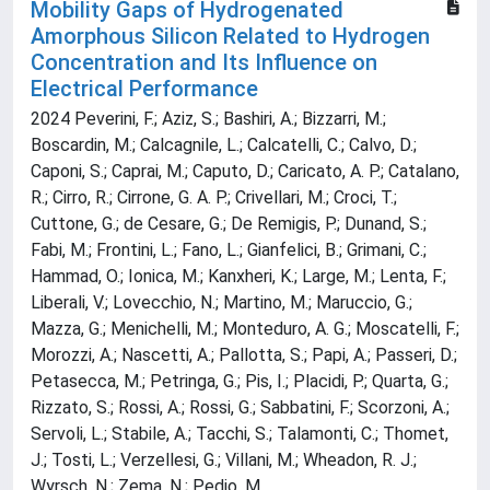
Mobility Gaps of Hydrogenated
Amorphous Silicon Related to Hydrogen
Concentration and Its Influence on
Electrical Performance
2024 Peverini, F.; Aziz, S.; Bashiri, A.; Bizzarri, M.;
Boscardin, M.; Calcagnile, L.; Calcatelli, C.; Calvo, D.;
Caponi, S.; Caprai, M.; Caputo, D.; Caricato, A. P.; Catalano,
R.; Cirro, R.; Cirrone, G. A. P.; Crivellari, M.; Croci, T.;
Cuttone, G.; de Cesare, G.; De Remigis, P.; Dunand, S.;
Fabi, M.; Frontini, L.; Fano, L.; Gianfelici, B.; Grimani, C.;
Hammad, O.; Ionica, M.; Kanxheri, K.; Large, M.; Lenta, F.;
Liberali, V.; Lovecchio, N.; Martino, M.; Maruccio, G.;
Mazza, G.; Menichelli, M.; Monteduro, A. G.; Moscatelli, F.;
Morozzi, A.; Nascetti, A.; Pallotta, S.; Papi, A.; Passeri, D.;
Petasecca, M.; Petringa, G.; Pis, I.; Placidi, P.; Quarta, G.;
Rizzato, S.; Rossi, A.; Rossi, G.; Sabbatini, F.; Scorzoni, A.;
Servoli, L.; Stabile, A.; Tacchi, S.; Talamonti, C.; Thomet,
J.; Tosti, L.; Verzellesi, G.; Villani, M.; Wheadon, R. J.;
Wyrsch, N.; Zema, N.; Pedio, M.