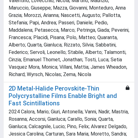
Valentino; Lovecchio, Nicola; Martino, Maurizio;
Maruccio, Giuseppe; Mazza, Giovanni; Monteduro, Anna
Grazia; Morozzi, Arianna; Nascetti, Augusto; Pallotta,
Stefania; Papi, Andrea; Passeri, Daniele; Pedio,
Maddalena; Petasecca, Marco; Petringa, Giada; Peverini,
Francesca; Placidi, Pisana; Polo, Matteo; Quaranta,
Alberto; Quarta, Gianluca; Rizzato, Silvia; Sabbatini,
Federico; Servoli, Leonello; Stabile, Alberto; Talamonti,
Cinzia; Emanuel Thomet, Jonathan; Tosti, Luca; Setia
Vasquez Mora, Monica; Villani, Mattia; James Wheadon,
Richard; Wyrsch, Nicolas; Zema, Nicola
2D Metal-Halide Perovskite-Thin
Polycrystalline Films Enable Bright and
Fast Scintillations
2024 Calora, Mario; Giuri, Antonella; Vanni, Nadir; Mastria,
Rosanna; Accorsi, Gianluca; Carallo, Sonia; Quarta,
Gianluca; Calcagnile, Lucio; Pino, Felix; Alvarez Delgado,
Jessica Carolina; Carturan, Sara Maria; Moretto, Sandra;