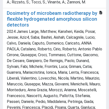
A.; Rizzato, S.; Tocci, S.; Vinante, A.; Zannoni, M.
Dosimetry of microbeam radiotherapy by
flexible hydrogenated amorphous silicon
detectors
2024 James Large, Matthew; Kanxheri, Keida; Posar,
Jessie; Aziz4, Saba; Bashiri, Aishah; Calcagnile, Lucio;
Calvo, Daniela; Caputo, Domenico; Caricato, ANNA
PAOLA; Catalano, Roberto; Cirio, Roberto; Antonio Pablo
Cirrone, Giuseppe; Croci, Tommaso; Cuttone, Giacomo;
De Cesare, Gianpiero; De Remigis, Paolo; Dunand,
Sylvain; Fabi, Michele; Frontini, Luca; Grimani, Catia;
Guarrera, Mariacristina; Ionica, Maria; Lenta, Francesca;
Liberali, Valentino; Lovecchio, Nicola; Martino, Maurizio;
Maruccio, Giuseppe; Mazza, Giovanni; Menichelli, Mauro;
Monteduro, Anna Grazia; Morozzi, Arianna; Moscatelli,
Francesco; Nascetti, Augusto; Pallotta, Stefania;
Passeri, Daniele; Pedio, Maddalena; Petringa, Giada;
Peverini, Francesca; Placidi, Pisana; Quarta, Gianluca;