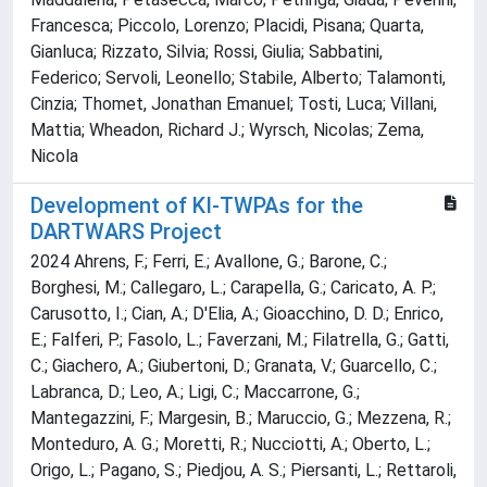
Francesca; Piccolo, Lorenzo; Placidi, Pisana; Quarta,
Gianluca; Rizzato, Silvia; Rossi, Giulia; Sabbatini,
Federico; Servoli, Leonello; Stabile, Alberto; Talamonti,
Cinzia; Thomet, Jonathan Emanuel; Tosti, Luca; Villani,
Mattia; Wheadon, Richard J.; Wyrsch, Nicolas; Zema,
Nicola
Development of KI-TWPAs for the
DARTWARS Project
2024 Ahrens, F.; Ferri, E.; Avallone, G.; Barone, C.;
Borghesi, M.; Callegaro, L.; Carapella, G.; Caricato, A. P.;
Carusotto, I.; Cian, A.; D'Elia, A.; Gioacchino, D. D.; Enrico,
E.; Falferi, P.; Fasolo, L.; Faverzani, M.; Filatrella, G.; Gatti,
C.; Giachero, A.; Giubertoni, D.; Granata, V.; Guarcello, C.;
Labranca, D.; Leo, A.; Ligi, C.; Maccarrone, G.;
Mantegazzini, F.; Margesin, B.; Maruccio, G.; Mezzena, R.;
Monteduro, A. G.; Moretti, R.; Nucciotti, A.; Oberto, L.;
Origo, L.; Pagano, S.; Piedjou, A. S.; Piersanti, L.; Rettaroli,