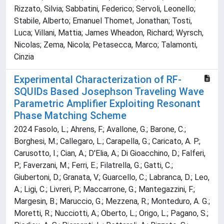
Rizzato, Silvia; Sabbatini, Federico; Servoli, Leonello;
Stabile, Alberto; Emanuel Thomet, Jonathan; Tosti,
Luca; Villani, Mattia; James Wheadon, Richard; Wyrsch,
Nicolas; Zema, Nicola; Petasecca, Marco; Talamonti,
Cinzia
Experimental Characterization of RF-
SQUIDs Based Josephson Traveling Wave
Parametric Amplifier Exploiting Resonant
Phase Matching Scheme
2024 Fasolo, L.; Ahrens, F.; Avallone, G.; Barone, C.;
Borghesi, M.; Callegaro, L.; Carapella, G.; Caricato, A. P.;
Carusotto, I.; Cian, A.; D'Elia, A.; Di Gioacchino, D.; Falferi,
P.; Faverzani, M.; Ferri, E.; Filatrella, G.; Gatti, C.;
Giubertoni, D.; Granata, V.; Guarcello, C.; Labranca, D.; Leo,
A.; Ligi, C.; Livreri, P.; Maccarrone, G.; Mantegazzini, F.;
Margesin, B.; Maruccio, G.; Mezzena, R.; Monteduro, A. G.;
Moretti, R.; Nucciotti, A.; Oberto, L.; Origo, L.; Pagano, S.;