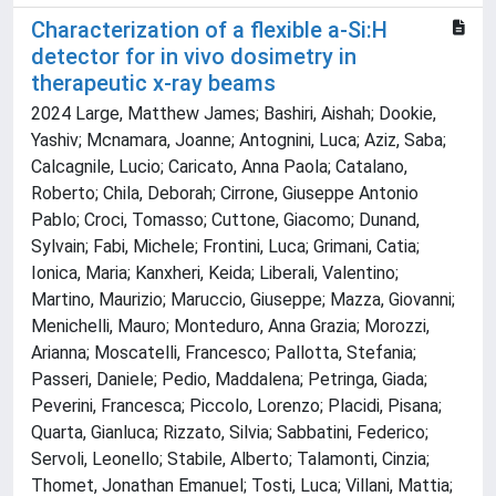
Characterization of a flexible a‐Si:H
detector for in vivo dosimetry in
therapeutic x‐ray beams
2024 Large, Matthew James; Bashiri, Aishah; Dookie,
Yashiv; Mcnamara, Joanne; Antognini, Luca; Aziz, Saba;
Calcagnile, Lucio; Caricato, Anna Paola; Catalano,
Roberto; Chila, Deborah; Cirrone, Giuseppe Antonio
Pablo; Croci, Tomasso; Cuttone, Giacomo; Dunand,
Sylvain; Fabi, Michele; Frontini, Luca; Grimani, Catia;
Ionica, Maria; Kanxheri, Keida; Liberali, Valentino;
Martino, Maurizio; Maruccio, Giuseppe; Mazza, Giovanni;
Menichelli, Mauro; Monteduro, Anna Grazia; Morozzi,
Arianna; Moscatelli, Francesco; Pallotta, Stefania;
Passeri, Daniele; Pedio, Maddalena; Petringa, Giada;
Peverini, Francesca; Piccolo, Lorenzo; Placidi, Pisana;
Quarta, Gianluca; Rizzato, Silvia; Sabbatini, Federico;
Servoli, Leonello; Stabile, Alberto; Talamonti, Cinzia;
Thomet, Jonathan Emanuel; Tosti, Luca; Villani, Mattia;