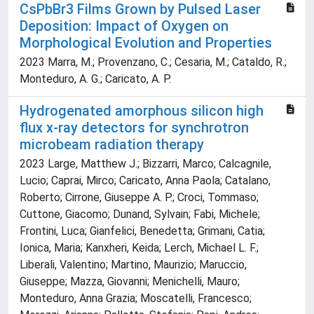
CsPbBr3 Films Grown by Pulsed Laser
Deposition: Impact of Oxygen on
Morphological Evolution and Properties
2023 Marra, M.; Provenzano, C.; Cesaria, M.; Cataldo, R.;
Monteduro, A. G.; Caricato, A. P.
Hydrogenated amorphous silicon high
flux x-ray detectors for synchrotron
microbeam radiation therapy
2023 Large, Matthew J.; Bizzarri, Marco; Calcagnile,
Lucio; Caprai, Mirco; Caricato, Anna Paola; Catalano,
Roberto; Cirrone, Giuseppe A. P.; Croci, Tommaso;
Cuttone, Giacomo; Dunand, Sylvain; Fabi, Michele;
Frontini, Luca; Gianfelici, Benedetta; Grimani, Catia;
Ionica, Maria; Kanxheri, Keida; Lerch, Michael L. F.;
Liberali, Valentino; Martino, Maurizio; Maruccio,
Giuseppe; Mazza, Giovanni; Menichelli, Mauro;
Monteduro, Anna Grazia; Moscatelli, Francesco;