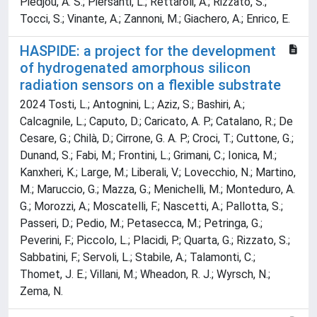
Piedjou, A. S.; Piersanti, L.; Rettaroli, A.; Rizzato, S.;
Tocci, S.; Vinante, A.; Zannoni, M.; Giachero, A.; Enrico, E.
HASPIDE: a project for the development
of hydrogenated amorphous silicon
radiation sensors on a flexible substrate
2024 Tosti, L.; Antognini, L.; Aziz, S.; Bashiri, A.;
Calcagnile, L.; Caputo, D.; Caricato, A. P.; Catalano, R.; De
Cesare, G.; Chilà, D.; Cirrone, G. A. P.; Croci, T.; Cuttone, G.;
Dunand, S.; Fabi, M.; Frontini, L.; Grimani, C.; Ionica, M.;
Kanxheri, K.; Large, M.; Liberali, V.; Lovecchio, N.; Martino,
M.; Maruccio, G.; Mazza, G.; Menichelli, M.; Monteduro, A.
G.; Morozzi, A.; Moscatelli, F.; Nascetti, A.; Pallotta, S.;
Passeri, D.; Pedio, M.; Petasecca, M.; Petringa, G.;
Peverini, F.; Piccolo, L.; Placidi, P.; Quarta, G.; Rizzato, S.;
Sabbatini, F.; Servoli, L.; Stabile, A.; Talamonti, C.;
Thomet, J. E.; Villani, M.; Wheadon, R. J.; Wyrsch, N.;
Zema, N.