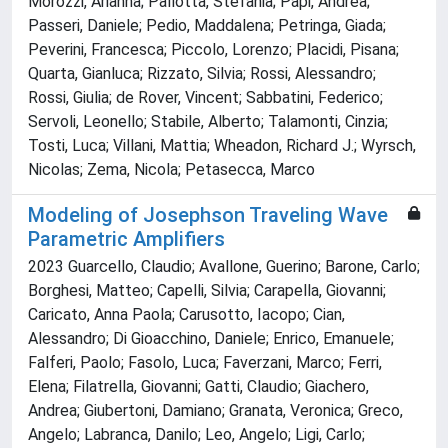
Morozzi, Arianna; Pallotta, Stefania; Papi, Andrea;
Passeri, Daniele; Pedio, Maddalena; Petringa, Giada;
Peverini, Francesca; Piccolo, Lorenzo; Placidi, Pisana;
Quarta, Gianluca; Rizzato, Silvia; Rossi, Alessandro;
Rossi, Giulia; de Rover, Vincent; Sabbatini, Federico;
Servoli, Leonello; Stabile, Alberto; Talamonti, Cinzia;
Tosti, Luca; Villani, Mattia; Wheadon, Richard J.; Wyrsch,
Nicolas; Zema, Nicola; Petasecca, Marco
Modeling of Josephson Traveling Wave
Parametric Amplifiers
2023 Guarcello, Claudio; Avallone, Guerino; Barone, Carlo;
Borghesi, Matteo; Capelli, Silvia; Carapella, Giovanni;
Caricato, Anna Paola; Carusotto, Iacopo; Cian,
Alessandro; Di Gioacchino, Daniele; Enrico, Emanuele;
Falferi, Paolo; Fasolo, Luca; Faverzani, Marco; Ferri,
Elena; Filatrella, Giovanni; Gatti, Claudio; Giachero,
Andrea; Giubertoni, Damiano; Granata, Veronica; Greco,
Angelo; Labranca, Danilo; Leo, Angelo; Ligi, Carlo;