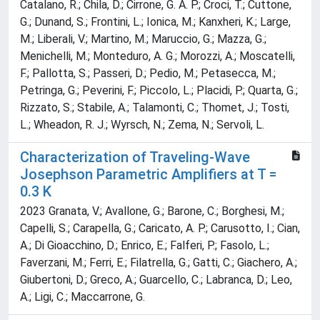
Catalano, R.; Chila, D.; Cirrone, G. A. P.; Croci, T.; Cuttone,
G.; Dunand, S.; Frontini, L.; Ionica, M.; Kanxheri, K.; Large,
M.; Liberali, V.; Martino, M.; Maruccio, G.; Mazza, G.;
Menichelli, M.; Monteduro, A. G.; Morozzi, A.; Moscatelli,
F.; Pallotta, S.; Passeri, D.; Pedio, M.; Petasecca, M.;
Petringa, G.; Peverini, F.; Piccolo, L.; Placidi, P.; Quarta, G.;
Rizzato, S.; Stabile, A.; Talamonti, C.; Thomet, J.; Tosti,
L.; Wheadon, R. J.; Wyrsch, N.; Zema, N.; Servoli, L.
Characterization of Traveling-Wave
Josephson Parametric Amplifiers at T =
0.3 K
2023 Granata, V.; Avallone, G.; Barone, C.; Borghesi, M.;
Capelli, S.; Carapella, G.; Caricato, A. P.; Carusotto, I.; Cian,
A.; Di Gioacchino, D.; Enrico, E.; Falferi, P.; Fasolo, L.;
Faverzani, M.; Ferri, E.; Filatrella, G.; Gatti, C.; Giachero, A.;
Giubertoni, D.; Greco, A.; Guarcello, C.; Labranca, D.; Leo,
A.; Ligi, C.; Maccarrone, G.