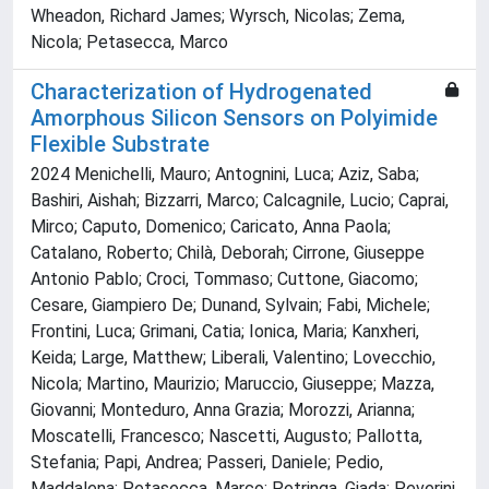
Wheadon, Richard James; Wyrsch, Nicolas; Zema,
Nicola; Petasecca, Marco
Characterization of Hydrogenated
Amorphous Silicon Sensors on Polyimide
Flexible Substrate
2024 Menichelli, Mauro; Antognini, Luca; Aziz, Saba;
Bashiri, Aishah; Bizzarri, Marco; Calcagnile, Lucio; Caprai,
Mirco; Caputo, Domenico; Caricato, Anna Paola;
Catalano, Roberto; Chilà, Deborah; Cirrone, Giuseppe
Antonio Pablo; Croci, Tommaso; Cuttone, Giacomo;
Cesare, Giampiero De; Dunand, Sylvain; Fabi, Michele;
Frontini, Luca; Grimani, Catia; Ionica, Maria; Kanxheri,
Keida; Large, Matthew; Liberali, Valentino; Lovecchio,
Nicola; Martino, Maurizio; Maruccio, Giuseppe; Mazza,
Giovanni; Monteduro, Anna Grazia; Morozzi, Arianna;
Moscatelli, Francesco; Nascetti, Augusto; Pallotta,
Stefania; Papi, Andrea; Passeri, Daniele; Pedio,
Maddalena; Petasecca, Marco; Petringa, Giada; Peverini,