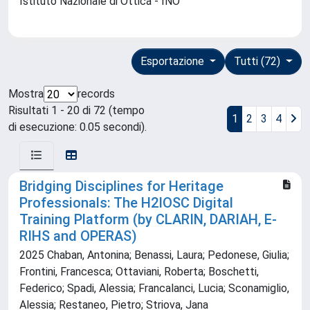
Istituto Nazionale di Ottica - INO
Esportazione
Tutti (72)
Mostra
records
Risultati 1 - 20 di 72 (tempo
1
2
3
4
di esecuzione: 0.05 secondi).
Bridging Disciplines for Heritage
Professionals: The H2IOSC Digital
Training Platform (by CLARIN, DARIAH, E-
RIHS and OPERAS)
2025 Chaban, Antonina; Benassi, Laura; Pedonese, Giulia;
Frontini, Francesca; Ottaviani, Roberta; Boschetti,
Federico; Spadi, Alessia; Francalanci, Lucia; Sconamiglio,
Alessia; Restaneo, Pietro; Striova, Jana