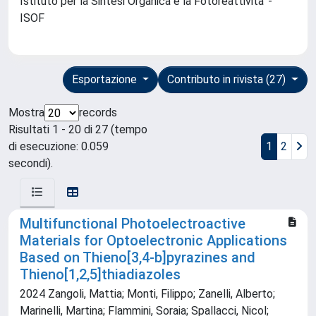
Istituto per la Sintesi Organica e la Fotoreattivita' -
ISOF
Esportazione
Contributo in rivista (27)
Mostra
records
Risultati 1 - 20 di 27 (tempo
di esecuzione: 0.059
1
2
secondi).
Multifunctional Photoelectroactive
Materials for Optoelectronic Applications
Based on Thieno[3,4‐b]pyrazines and
Thieno[1,2,5]thiadiazoles
2024 Zangoli, Mattia; Monti, Filippo; Zanelli, Alberto;
Marinelli, Martina; Flammini, Soraia; Spallacci, Nicol;