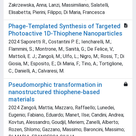
Zakrzewska, Anna; Lanzi, Massimiliano; Salatelli,
Elisabetta; Pierini, Filippo; Di Maria, Francesca
Phage-Templated Synthesis of Targeted
Photoactive 1D-Thiophene Nanoparticles
2024 Saporetti R., Costantini P. E.; Iencharelli, M.;
Flammini, S.; Montrone, M.; Sanità, G.; De Felice, V.;
Mattioli, E. J.; Zangoli, M.; Ulfo, L.; Nigro, M.; Rossi, T.; Di
Giosia, M.; Esposito, E.; Di Maria, F.; Tino, A.; Tortiglione,
C.; Danielli, A.; Calvaresi, M.
Pseudomorphic transformation in
nanostructured thiophene-based
materials
2024 Zangoli, Mattia; Mazzaro, Raffaello; Lunedei,
Eugenio; Fabiano, Eduardo; Manet, Ilse; Candini, Andrea;
Kovtun, Alessandro; Goudjil, Meriem; Zanelli, Alberto;
Rozen, Shlomo; Gazzano, Massimo; Baroncini, Massimo;