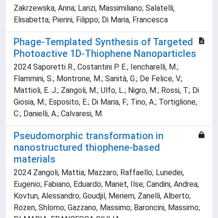
Zakrzewska, Anna; Lanzi, Massimiliano; Salatelli,
Elisabetta; Pierini, Filippo; Di Maria, Francesca
Phage-Templated Synthesis of Targeted
Photoactive 1D-Thiophene Nanoparticles
2024 Saporetti R., Costantini P. E.; Iencharelli, M.;
Flammini, S.; Montrone, M.; Sanità, G.; De Felice, V.;
Mattioli, E. J.; Zangoli, M.; Ulfo, L.; Nigro, M.; Rossi, T.; Di
Giosia, M.; Esposito, E.; Di Maria, F.; Tino, A.; Tortiglione,
C.; Danielli, A.; Calvaresi, M.
Pseudomorphic transformation in
nanostructured thiophene-based
materials
2024 Zangoli, Mattia; Mazzaro, Raffaello; Lunedei,
Eugenio; Fabiano, Eduardo; Manet, Ilse; Candini, Andrea;
Kovtun, Alessandro; Goudjil, Meriem; Zanelli, Alberto;
Rozen, Shlomo; Gazzano, Massimo; Baroncini, Massimo;