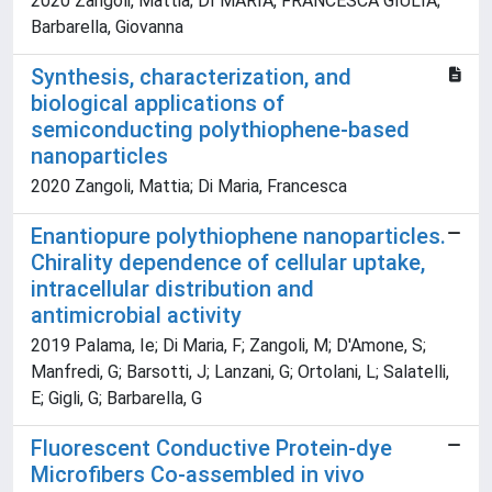
2020 Zangoli, Mattia; DI MARIA, FRANCESCA GIULIA;
Barbarella, Giovanna
Synthesis, characterization, and
biological applications of
semiconducting polythiophene‐based
nanoparticles
2020 Zangoli, Mattia; Di Maria, Francesca
Enantiopure polythiophene nanoparticles.
Chirality dependence of cellular uptake,
intracellular distribution and
antimicrobial activity
2019 Palama, Ie; Di Maria, F; Zangoli, M; D'Amone, S;
Manfredi, G; Barsotti, J; Lanzani, G; Ortolani, L; Salatelli,
E; Gigli, G; Barbarella, G
Fluorescent Conductive Protein-dye
Microfibers Co-assembled in vivo