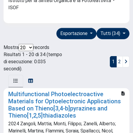
Istituto per la Sintesi Organica e la Fotoreattivita' -
ISOF
Esportazione
Tutti (34)
Mostra
records
Risultati 1 - 20 di 34 (tempo
di esecuzione: 0.035
1
2
secondi).
Multifunctional Photoelectroactive
Materials for Optoelectronic Applications
Based on Thieno[3,4‐b]pyrazines and
Thieno[1,2,5]thiadiazoles
2024 Zangoli, Mattia; Monti, Filippo; Zanelli, Alberto;
Marinelli, Martina; Flammini, Soraia; Spallacci, Nicol;